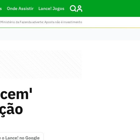
s
Onde Assistir
Lance! Jogos
Ministério da Fazenda adverte: Aposta não é investimento
ecem'
ação
e o Lance! no Google