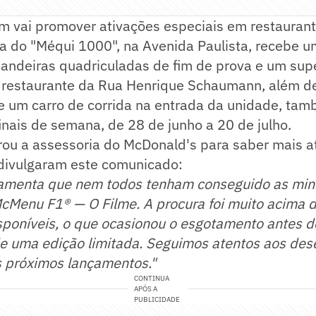
 vai promover ativações especiais em restauran
da do "Méqui 1000", na Avenida Paulista, recebe 
bandeiras quadriculadas de fim de prova e um sup
o restaurante da Rua Henrique Schaumann, além de
 de um carro de corrida na entrada da unidade, ta
inais de semana, de 28 de junho a 20 de julho.
ou a assessoria do McDonald's para saber mais a
 divulgaram este comunicado:
amenta que nem todos tenham conseguido as min
McMenu F1® — O Filme. A procura foi muito acima 
poníveis, o que ocasionou o esgotamento antes do
de uma edição limitada. Seguimos atentos aos des
s próximos lançamentos."
CONTINUA
APÓS A
PUBLICIDADE