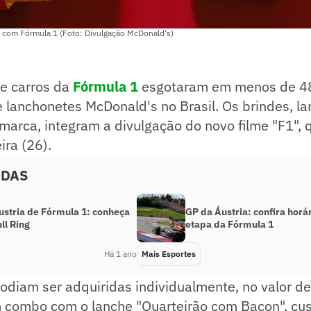
a com Fórmula 1 (Foto: Divulgação McDonald's)
de carros da
Fórmula 1
esgotaram em menos de 48
e lanchonetes McDonald's no Brasil. Os brindes, 
marca, integram a divulgação do novo filme "F1", 
ira (26).
ADAS
ustria de Fórmula 1: conheça
GP da Áustria: confira horá
ll Ring
etapa da Fórmula 1
Há 1 ano
Mais Esportes
odiam ser adquiridas individualmente, no valor d
 combo com o lanche "Quarteirão com Bacon", cu