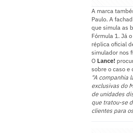
A marca também
Paulo. A facha
que simula as 
Fórmula 1. Já 
réplica oficial
simulador nos f
O
Lance!
procur
sobre o caso e
"A companhia l
exclusivas do 
de unidades dis
que tratou-se 
clientes para o