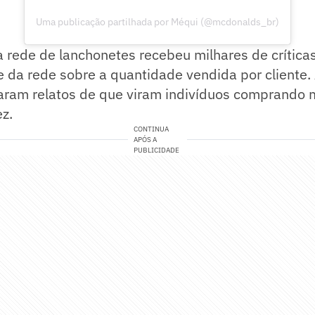
Uma publicação partilhada por Méqui (@mcdonalds_br)
da rede de lanchonetes recebeu milhares de crítica
le da rede sobre a quantidade vendida por cliente
aram relatos de que viram indivíduos comprando 
ez.
CONTINUA
APÓS A
PUBLICIDADE