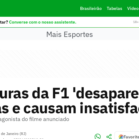
Brasileirão
Tabelas
Vídeo
tar?
Converse com o nosso assistente.
18+ 
Mais Esportes
uras da F1 'desapar
as e causam insatisf
tagonista do filme anunciado
 de Janeiro (RJ)
Favorit