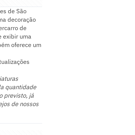
tes de São
uma decoração
ercarro de
 exibir uma
mbém oferece um
tualizações
iaturas
da quantidade
 previsto, já
ejos de nossos