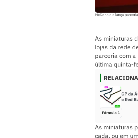
McDonald's lança parceri
As miniaturas 
lojas da rede d
parceria com a 
última quinta-fe
RELACION
GP da Á
o Red Bu
Fórmula 1
As miniaturas p
cada, ou em um