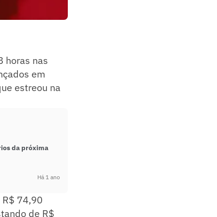
 horas nas
lançados em
que estreou na
rios da próxima
Há 1 ano
e R$ 74,90
stando de R$