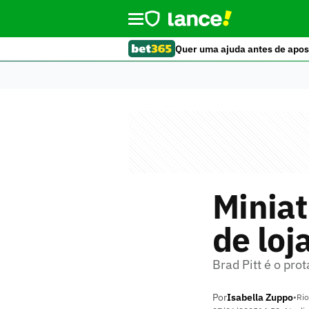
Quer uma ajuda antes de apos
Miniat
de loj
Brad Pitt é o pro
Por
Isabella Zuppo
•
Rio