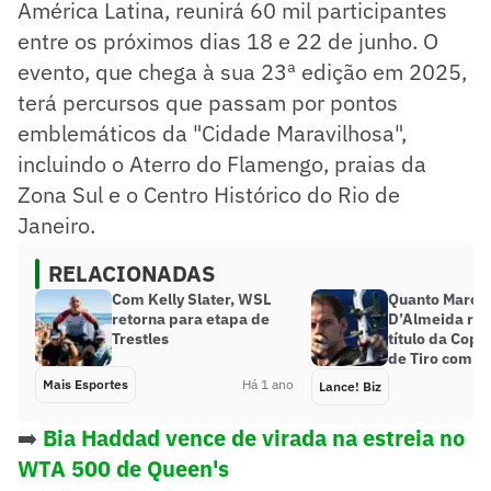
América Latina, reunirá 60 mil participantes
entre os próximos dias 18 e 22 de junho. O
evento, que chega à sua 23ª edição em 2025,
terá percursos que passam por pontos
emblemáticos da "Cidade Maravilhosa",
incluindo o Aterro do Flamengo, praias da
Zona Sul e o Centro Histórico do Rio de
Janeiro.
RELACIONADAS
Com Kelly Slater, WSL
Quanto Marcu
retorna para etapa de
D’Almeida rec
Trestles
título da Cop
de Tiro com A
Mais Esportes
Há 1 ano
Lance! Biz
➡️
Bia Haddad vence de virada na estreia no
WTA 500 de Queen's