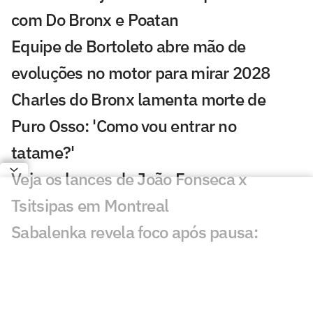
com Do Bronx e Poatan
Equipe de Bortoleto abre mão de
evoluções no motor para mirar 2028
Charles do Bronx lamenta morte de
Puro Osso: 'Como vou entrar no
tatame?'
Veja os lances de João Fonseca x
Tsitsipas em Montreal
Sabalenka revela foco após pausa:
'Estava pronta para lutar'
GP de São Paulo de F1 abre venda final
de ingressos para Interlagos