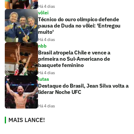
Há 4 dias
vôlei
Técnico do ouro olímpico defende
pausa de Duda no vôlei: 'Entregou
muito'
Há 4 dias
nbb
Brasil atropela Chile e vence a
primeira no Sul-Americano de
basquete feminino
Há 4 dias
lutas
Destaque do Brasil, Jean Silva volta a
liderar Noche UFC
Há 4 dias
MAIS LANCE!