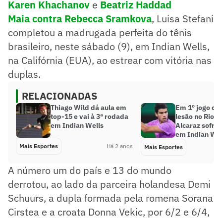
Karen Khachanov
e
Beatriz Haddad
Maia contra Rebecca Sramkova
, Luisa Stefani
completou a madrugada perfeita do tênis
brasileiro, neste sábado (9), em Indian Wells,
na Califórnia (EUA), ao estrear com vitória nas
duplas.
RELACIONADAS
Thiago Wild dá aula em
Em 1º jogo ofi
top-15 e vai à 3ª rodada
lesão no Rio O
em Indian Wells
Alcaraz sofre,
em Indian Wel
Mais Esportes
Há 2 anos
Mais Esportes
A número um do país e 13 do mundo
derrotou, ao lado da parceira holandesa Demi
Schuurs, a dupla formada pela romena Sorana
Cirstea e a croata Donna Vekic, por 6/2 e 6/4,