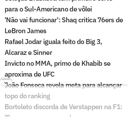
para o Sul-Americano de vôlei
'Não vai funcionar': Shaq critica 76ers de
LeBron James
Rafael Jodar iguala feito do Big 3,
Alcaraz e Sinner
Invicto no MMA, primo de Khabib se
aproxima de UFC
João Fonseca revela meta para alcançar
topo do ranking
Bortoleto discorda de Verstappen na F1:
'Devemos ser capazes'