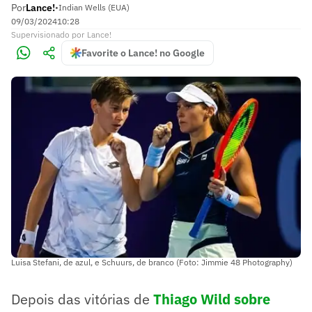
Por
Lance!
•
Indian Wells (EUA)
09/03/2024
10:28
Supervisionado
por
Lance!
Favorite o Lance! no Google
Luisa Stefani, de azul, e Schuurs, de branco (Foto: Jimmie 48 Photography)
Depois das vitórias de
Thiago Wild sobre