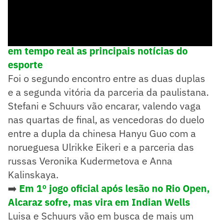
➡️
Siga o Lance! no WhatsApp e acompanhe
em tempo real as principais notícias do
esporte
Foi o segundo encontro entre as duas duplas
e a segunda vitória da parceria da paulistana.
Stefani e Schuurs vão encarar, valendo vaga
nas quartas de final, as vencedoras do duelo
entre a dupla da chinesa Hanyu Guo com a
norueguesa Ulrikke Eikeri e a parceria das
russas Veronika Kudermetova e Anna
Kalinskaya.
➡️
Em 1º jogo oficial após lesão no Rio Open,
Alcaraz sofre, mas vira em Indian Wells
Luisa e Schuurs vão em busca de mais um