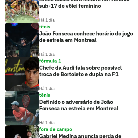
sub-17 de vôlei feminino
Há 1 dia
tênis
João Fonseca conhece horário do jogo
de estreia em Montreal
Há 1 dia
fórmula 1
Chefe da Audi fala sobre possível
troca de Bortoleto e dupla na F1
Há 1 dia
tênis
Definido o adversário de João
Fonseca na estreia em Montreal
Há 1 dia
fora de campo
Gabriel Medina anuncia perda de