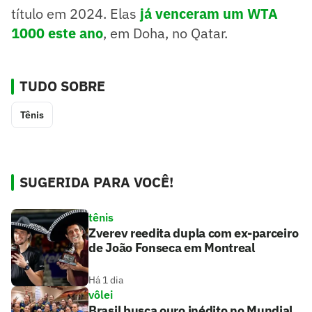
título em 2024. Elas
já venceram um WTA
1000 este ano
, em Doha, no Qatar.
TUDO SOBRE
Tênis
SUGERIDA PARA VOCÊ!
tênis
Zverev reedita dupla com ex-parceiro
de João Fonseca em Montreal
Há 1 dia
vôlei
Brasil busca ouro inédito no Mundial