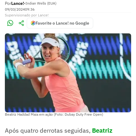
Por
Lance!
•
Indian Wells (EUA)
09/03/2024
09:36
Supervisionado
por
Lance!
Favorite o Lance! no Google
Beatriz Haddad Maia em ação (Foto: Dubay Duty Free Open)
Após quatro derrotas seguidas,
Beatriz