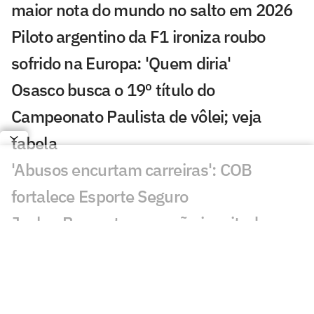
maior nota do mundo no salto em 2026
Piloto argentino da F1 ironiza roubo
sofrido na Europa: 'Quem diria'
Osasco busca o 19º título do
Campeonato Paulista de vôlei; veja
tabela
'Abusos encurtam carreiras': COB
fortalece Esporte Seguro
Jaylen Brown teve reação inusitada com
ida para o 76ers: 'Joguei meu celular'
'O atleta como sujeito': fórum do COB
debate ambiente seguro no esporte