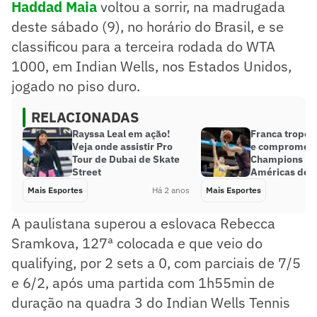
Haddad Maia
voltou a sorrir, na madrugada
deste sábado (9), no horário do Brasil, e se
classificou para a terceira rodada do WTA
1000, em Indian Wells, nos Estados Unidos,
jogado no piso duro.
RELACIONADAS
Rayssa Leal em ação!
Franca tropeç
Veja onde assistir Pro
e compromete
Tour de Dubai de Skate
Champions Le
Street
Américas de 
Mais Esportes
Há 2 anos
Mais Esportes
A paulistana superou a eslovaca Rebecca
Sramkova, 127ª colocada e que veio do
qualifying, por 2 sets a 0, com parciais de 7/5
e 6/2, após uma partida com 1h55min de
duração na quadra 3 do Indian Wells Tennis