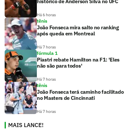
histórico de Anderson Silva no UFC
Há 6 horas
tênis
João Fonseca mira salto no ranking
após queda em Montreal
Há 7 horas
fórmula 1
Piastri rebate Hamilton na F1: 'Eles
não são para todos'
Há 7 horas
tênis
João Fonseca terá caminho facilitado
no Masters de Cincinnati
Há 7 horas
MAIS LANCE!