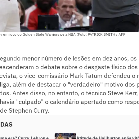
ry em jogo do Golden State Warriors pela NBA (Foto: PATRICK SMITH / AFP)
gundo menor número de lesões em dez anos, os p
acenderam o debate sobre o desgaste físico dos 
evista, o vice-comissário Mark Tatum defendeu o 
liga, além de destacar o "verdadeiro" motivo dos
ados. Antes disso, no entanto, o técnico Steve Kerr
 havia "culpado" o calendário apertado como resp
 de Stephen Curry.
ADAS
uma era? Curry, Lebron e
Atitude de Haliburton após vit