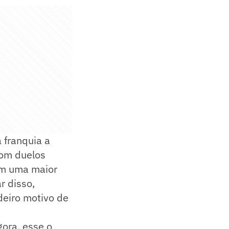
 franquia a
Com duelos
em uma maior
r disso,
deiro motivo de
ora, esse o