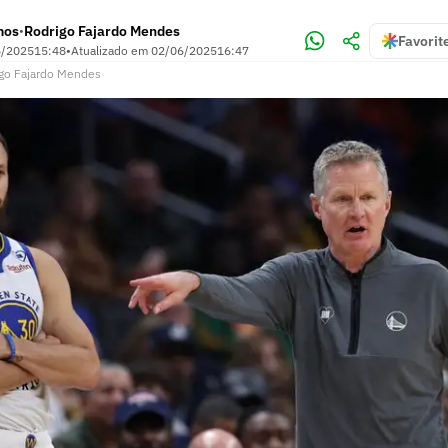
mos
Rodrigo Fajardo Mendes
•
Favorit
6/2025
15:48
•
Atualizado em
02/06/2025
16:47
go Fajardo Mendes