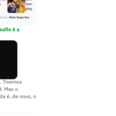
a
‘amuleto da sorte’ do Pacers nos
playoffs da NBA; entenda
1 ano
Mais Esportes
Há 1 ano
safio é a
yoffs,
. Tivemos
d. Mas o
a é, de novo, o