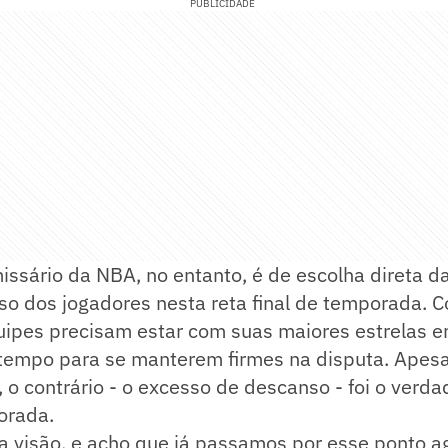
PUBLICIDADE
issário da NBA, no entanto, é de escolha direta da
so dos jogadores nesta reta final de temporada. 
quipes precisam estar com suas maiores estrelas 
tempo para se manterem firmes na disputa. Apesa
o contrário - o excesso de descanso - foi o verda
orada.
 visão, e acho que já passamos por esse ponto ag