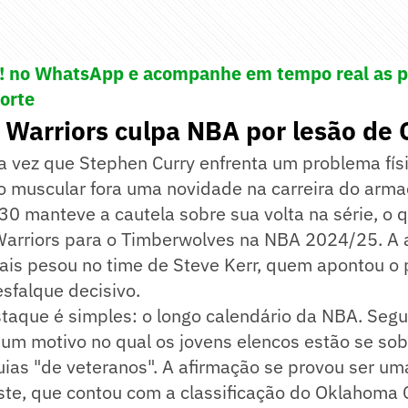
e! no WhatsApp e acompanhe em tempo real as p
porte
 Warriors culpa NBA por lesão de 
a vez que Stephen Curry enfrenta um problema fís
o muscular fora uma novidade na carreira do arma
30 manteve a cautela sobre sua volta na série, o 
Warriors para o Timberwolves na NBA 2024/25. A 
nais pesou no time de Steve Kerr, quem apontou o 
sfalque decisivo.
taque é simples: o longo calendário da NBA. Segu
 um motivo no qual os jovens elencos estão se so
uias "de veteranos". A afirmação se provou ser um
te, que contou com a classificação do Oklahoma C