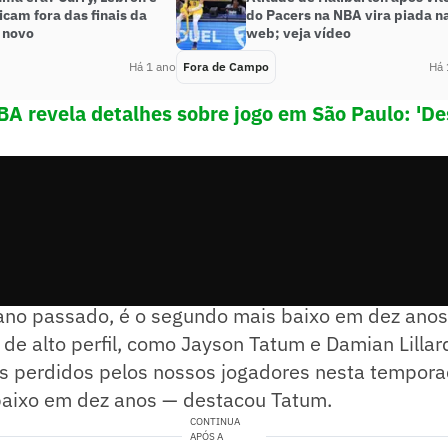
icam fora das finais da
do Pacers na NBA vira piada n
 novo
web; veja vídeo
Há 1 ano
Fora de Campo
Há 
NBA revela detalhes sobre jogo em São Paulo: 'De
 O número de ferimentos neste ano, durante os pla
no passado, é o segundo mais baixo em dez anos
de alto perfil, como Jayson Tatum e Damian Lillar
s perdidos pelos nossos jogadores nesta temporad
aixo em dez anos — destacou Tatum.
CONTINUA
APÓS A