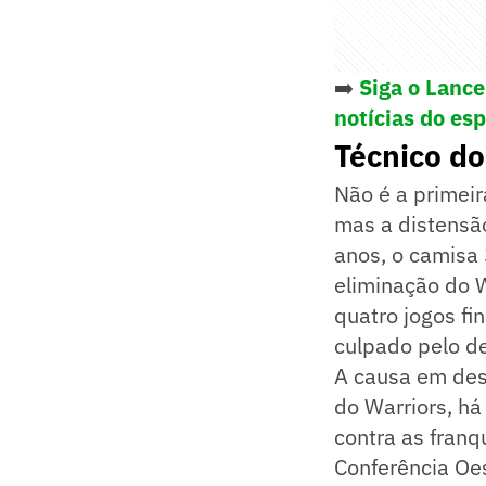
➡️
Siga o Lanc
notícias do es
Técnico do
Não é a primeir
mas a distensã
anos, o camisa 
eliminação do 
quatro jogos fi
culpado pelo de
A causa em des
do Warriors, há
contra as franq
Conferência Oes