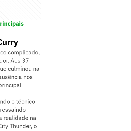
rincipais
Curry
ico complicado,
dor. Aos 37
que culminou na
ausência nos
principal
ndo o técnico
bressaindo
a realidade na
ity Thunder, o