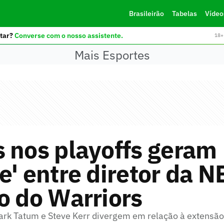
Brasileirão
Tabelas
Vídeo
tar?
Converse com o nosso assistente.
18+ 
Mais Esportes
 nos playoffs geram
e' entre diretor da N
o do Warriors
ark Tatum e Steve Kerr divergem em relação à extensã