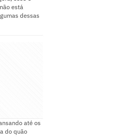
 não está
 algumas dessas
ansando até os
sa do quão