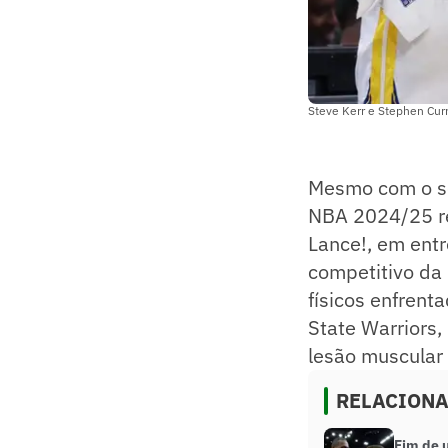
Steve Kerr e Stephen Cur
Mesmo com o se
NBA 2024/25 re
Lance!, em entr
competitivo da 
físicos enfrent
State Warriors,
lesão muscular
RELACION
Fim de 