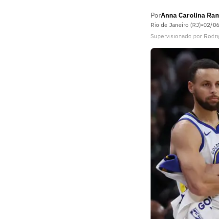
Por
Anna Carolina Ra
Rio de Janeiro (RJ)
•
02/0
Supervisionado
por
Rodri