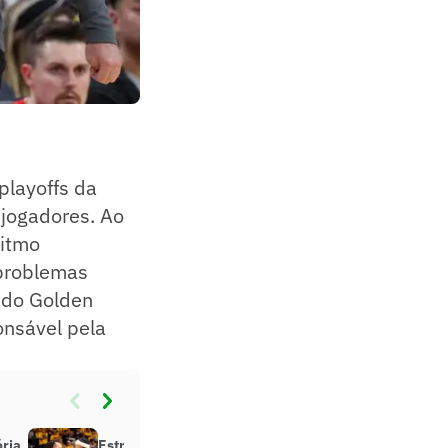
layoffs da
jogadores. Ao
ritmo
 problemas
, do Golden
onsável pela
ória
Estrela da WNBA se mantém como