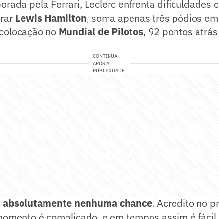
rada pela Ferrari, Leclerc enfrenta dificuldades 
erar
Lewis Hamilton
, soma apenas três pódios em
 colocação no
Mundial de Pilotos
, 92 pontos atrás
CONTINUA
APÓS A
PUBLICIDADE
,
absolutamente nenhuma chance
. Acredito no p
momento é complicado, e em tempos assim é fácil 