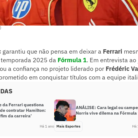
)
c
garantiu que não pensa em deixar a
Ferrari
mesm
a temporada 2025 da
Fórmula 1
. Em entrevista ao 
çou a confiança no projeto liderado por
Frédéric V
ometido em conquistar títulos com a equipe itali
ADAS
e da Ferrari questiona
ANÁLISE: Cara legal ou camp
 de contratar Hamilton:
Norris vive dilema na Fórmula
 fim da carreira’
Há 1 ano
Mais Esportes
Há 