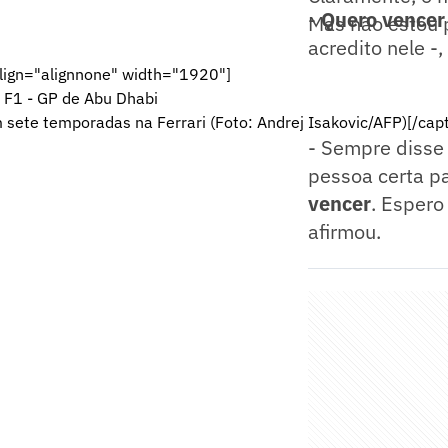
-
Quero vencer 
Mas não estou p
acredito nele -
ign="alignnone" width="1920"]
m sete temporadas na Ferrari (Foto: Andrej Isakovic/AFP)[/capt
- Sempre disse
pessoa certa pa
vencer
. Espero
afirmou.