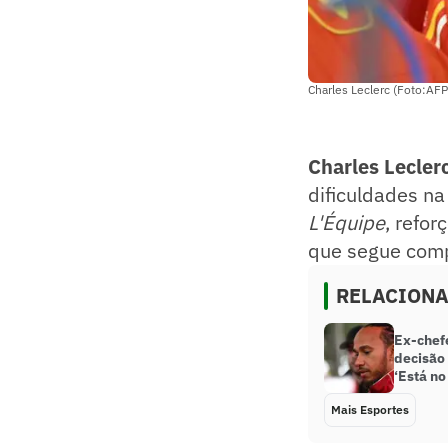
Charles Leclerc (Foto:AFP
Charles Lecler
dificuldades n
L'Équipe
, refor
que segue compr
RELACION
Ex-chef
decisão
‘Está no
Mais Esportes