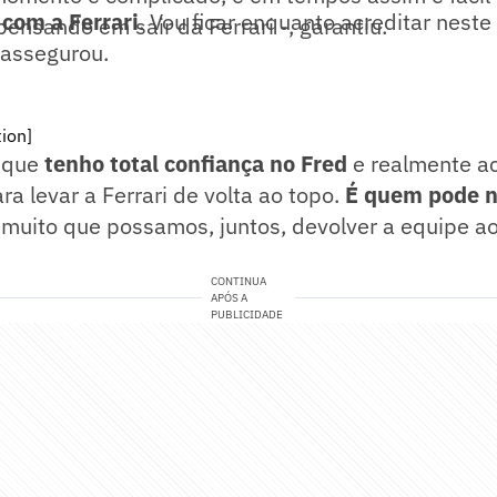
com a Ferrari
. Vou ficar enquanto acreditar neste 
ensando em sair da Ferrari -, garantiu.
, assegurou.
ion]
 que
tenho total confiança no Fred
e realmente ac
ra levar a Ferrari de volta ao topo.
É quem pode n
 muito que possamos, juntos, devolver a equipe ao
CONTINUA
APÓS A
PUBLICIDADE