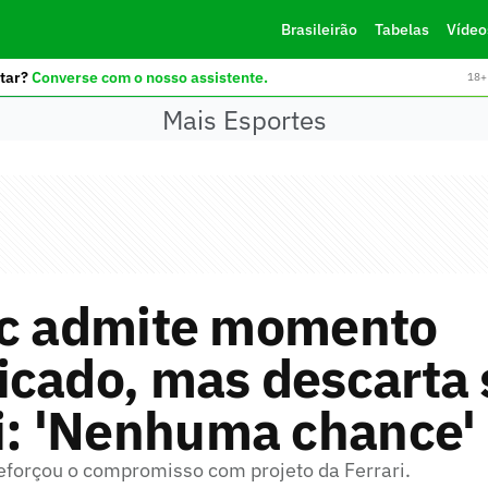
Brasileirão
Tabelas
Vídeo
tar?
Converse com o nosso assistente.
18+ 
Mais Esportes
rc admite momento
cado, mas descarta 
i: 'Nenhuma chance'
reforçou o compromisso com projeto da Ferrari.