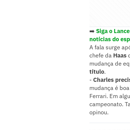
➡️
Siga o Lanc
notícias do es
A fala surge a
chefe da
Haas
d
mudança de equ
título
.
-
Charles preci
mudança é boa 
Ferrari. Em alg
campeonato. Tal
opinou.