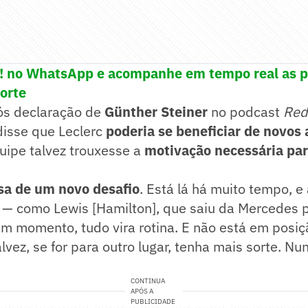
e! no WhatsApp e acompanhe em tempo real as p
porte
pós declaração de
Günther Steiner
no podcast
Red
isse que Leclerc
poderia se beneficiar de novos 
ipe talvez trouxesse a
motivação necessária par
sa de um novo desafio
. Está lá há muito tempo, e
— como Lewis [Hamilton], que saiu da Mercedes pa
um momento, tudo vira rotina. E não está em posiç
vez, se for para outro lugar, tenha mais sorte. Nu
CONTINUA
APÓS A
PUBLICIDADE