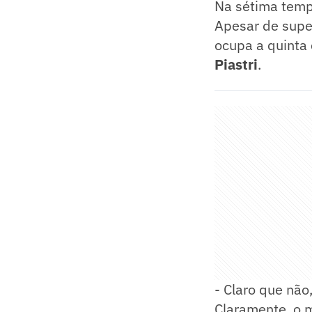
Na sétima tempo
Apesar de sup
ocupa a quinta
Piastri
.
- Claro que não
Claramente, o 