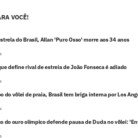
RA VOCÊ!
strela do Brasil, Allan 'Puro Osso' morre aos 34 anos
s
ue define rival de estreia de João Fonseca é adiado
s
o do vôlei de praia, Brasil tem briga interna por Los An
s
o do ouro olímpico defende pausa de Duda no vôlei: 'En
s