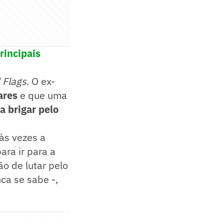
rincipais
 Flags
. O ex-
ares
e que uma
a brigar pelo
 às vezes a
ra ir para a
ão de lutar pelo
nca se sabe -,