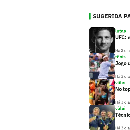
SUGERIDA PA
lutas
UFC: e
Há 3 dia
tênis
Jogo q
Há 3 dia
vôlei
No top
Há 3 dia
vôlei
Técnic
Há 3 dia