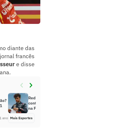
o diante das
jornal francês
asseur
e disse
ana.
Red Bull se rende a Lindblad: ‘Se
eão?
continuar assim, podemos esperar
 1
na Fórmula 1’
1 ano
Mais Esportes
Há 1 ano