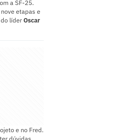
com a SF-25.
 nove etapas e
 do líder
Oscar
rojeto e no Fred.
ter dúvidas.