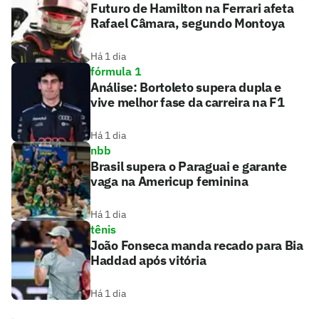
Futuro de Hamilton na Ferrari afeta
Rafael Câmara, segundo Montoya
Há 1 dia
fórmula 1
Análise: Bortoleto supera dupla e
vive melhor fase da carreira na F1
Há 1 dia
nbb
Brasil supera o Paraguai e garante
vaga na Americup feminina
Há 1 dia
tênis
João Fonseca manda recado para Bia
Haddad após vitória
Há 1 dia