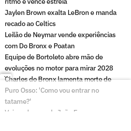
ritmo e vence estreia
Jaylen Brown exalta LeBron e manda
recado ao Celtics
Leilão de Neymar vende experiências
com Do Bronx e Poatan
Equipe de Bortoleto abre mão de
evoluções no motor para mirar 2028
Charles do Bronx lamenta morte de
Puro Osso: 'Como vou entrar no
tatame?'
Veja os lances de João Fonseca x
Tsitsipas em Montreal