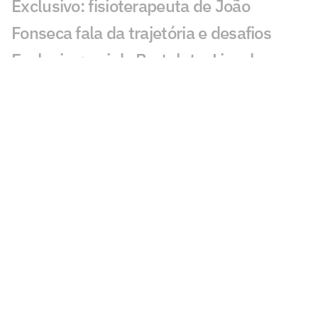
Exclusivo: fisioterapeuta de João
Fonseca fala da trajetória e desafios
Exclusivo: pai de Bortoleto, Lincoln
Oliveira rebate acusações sobre gestão
da Stock Car
Zverev reedita dupla com ex-parceiro de
João Fonseca em Montreal
Brasil busca ouro inédito no Mundial
sub-17 de vôlei feminino
João Fonseca conhece horário do jogo
de estreia em Montreal
Chefe da Audi fala sobre possível troca