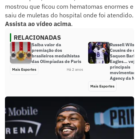
mostrou que ficou com hematomas enormes e
saiu de muletas do hospital onde foi atendido.
Assista ao vídeo acima
.
RELACIONADAS
Saiba valor da
Russell Wilson
premiação dos
Cousins de ca
brasileiros medalhistas
Saquon Barkle
das Olimpíadas de Paris
Eagles… veja 
principais
Mais Esportes
Há 2 anos
movimentaçõe
Agency da NF
Mais Esportes