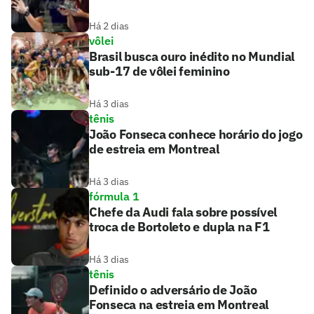
Há 2 dias
vôlei
Brasil busca ouro inédito no Mundial
sub-17 de vôlei feminino
Há 3 dias
tênis
João Fonseca conhece horário do jogo
de estreia em Montreal
Há 3 dias
fórmula 1
Chefe da Audi fala sobre possível
troca de Bortoleto e dupla na F1
Há 3 dias
tênis
Definido o adversário de João
Fonseca na estreia em Montreal