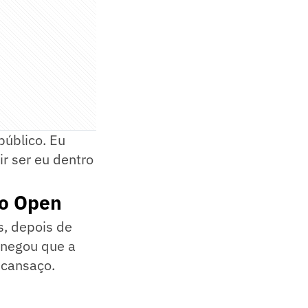
público. Eu
ir ser eu dentro
io Open
, depois de
 negou que a
 cansaço.