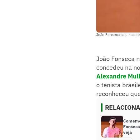
João Fonseca caiu na est
João Fonseca n
concedeu na noi
Alexandre Mull
o tenista brasi
reconheceu que
RELACION
Comemor
Fonseca
veja