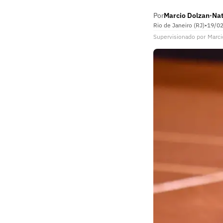
Por
Marcio Dolzan
Na
•
Rio de Janeiro (RJ)
•
19/0
Supervisionado
por
Marci