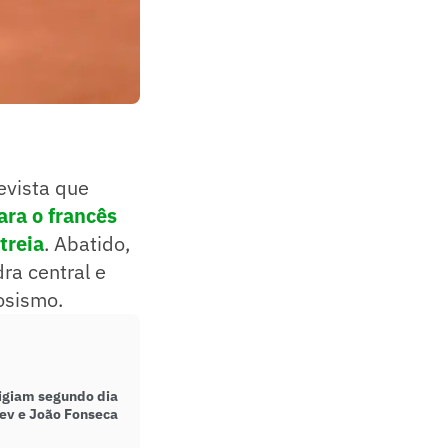
evista que
ara o francês
treia
. Abatido,
ra central e
osismo.
igiam segundo dia
rev e João Fonseca