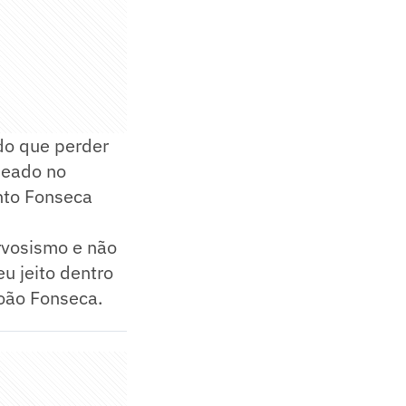
 do que perder
ueado no
anto Fonseca
rvosismo e não
u jeito dentro
João Fonseca.