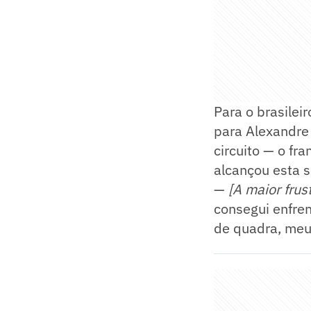
Para o brasilei
para Alexandre 
circuito — o fr
alcançou esta 
—
[A maior frus
consegui enfren
de quadra, meu 