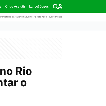
s
Onde Assistir
Lance! Jogos
Ministério da Fazenda adverte: Aposta não é investimento
no Rio
tar o