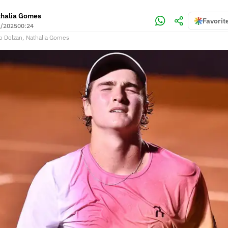
thalia Gomes
Favorit
2/2025
00:24
o Dolzan
,
Nathalia Gomes