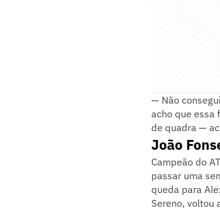
— Não consegui
acho que essa f
de quadra — acr
João Fons
Campeão do ATP
passar uma sem
queda para Ale
Sereno, voltou 