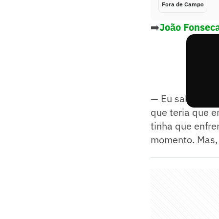
Fora de Campo
➡️
João Fonseca
— Eu sabia que 
que teria que e
tinha que enfre
momento. Mas, 