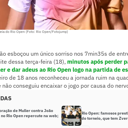
reia do Rio Open (Foto: Rio Open/Fotojump)
ão esboçou um único sorriso nos 7min35s de entr
te dessa terça-feira (18),
minutos após perder p
er e dar adeus ao Rio Open logo na partida de es
leiro de 18 anos reconheceu a jornada ruim na quad
 não conseguiu encaixar o jogo por causa do nerv
ADAS
ação de Muller contra João
Rio Open: famosos prest
 no Rio Open repercute na web;
do torneio, que tem Zve