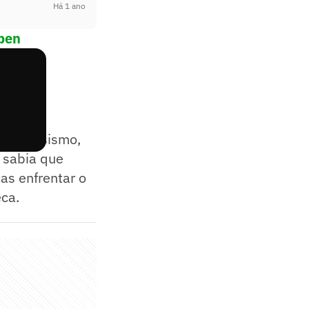
Há 1 ano
Open
o nervosismo,
u sabia que
as enfrentar o
ca.