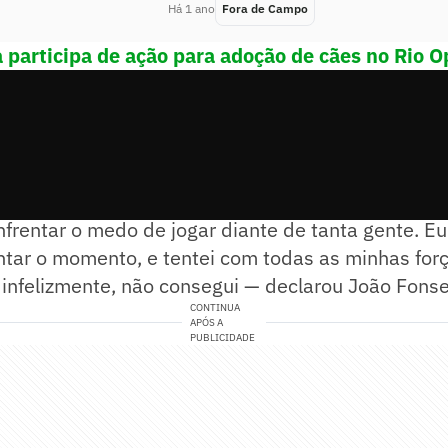
Há 1 ano
Fora de Campo
 participa de ação para adoção de cães no Rio 
o nervosismo ia bater, que eu teria que enfrentar 
nfrentar o medo de jogar diante de tanta gente. E
ntar o momento, e tentei com todas as minhas forç
infelizmente, não consegui — declarou João Fonse
CONTINUA
APÓS A
PUBLICIDADE