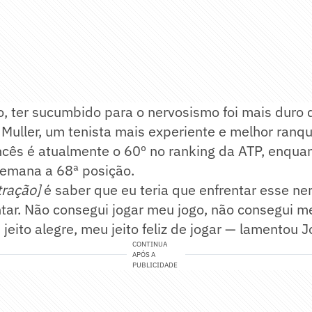
ro, ter sucumbido para o nervosismo foi mais duro
Muller, um tenista mais experiente e melhor ranq
ancês é atualmente o 60º no ranking da ATP, enqu
semana a 68ª posição.
tração]
é saber que eu teria que enfrentar esse ne
tar. Não consegui jogar meu jogo, não consegui me
jeito alegre, meu jeito feliz de jogar — lamentou 
CONTINUA
APÓS A
PUBLICIDADE