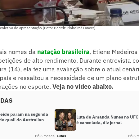
coletiva de apresentação (Foto: Beatriz Pinheiro/ Lance!)
ais nomes da
natação brasileira
, Etiene Medeiros
etições de alto rendimento. Durante entrevista co
ira (14), ela fez uma avaliação sobre o atual cenár
país e ressaltou a necessidade de um plano estru
erações no esporte.
Veja no vídeo abaixo.
ADAS
Heide param na segunda
Luta de Amanda Nunes no UFC
o quali do Australian
é cancelada, diz jornal
Há 6 meses
Lutas
Há 6 