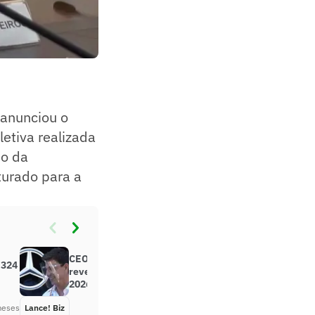
 anunciou o
letiva realizada
io da
turado para a
CEO da Mercedes, Toto Wolff
 324
revela foco da equipe a partir de
2026
meses
Lance! Biz
Há 6 meses