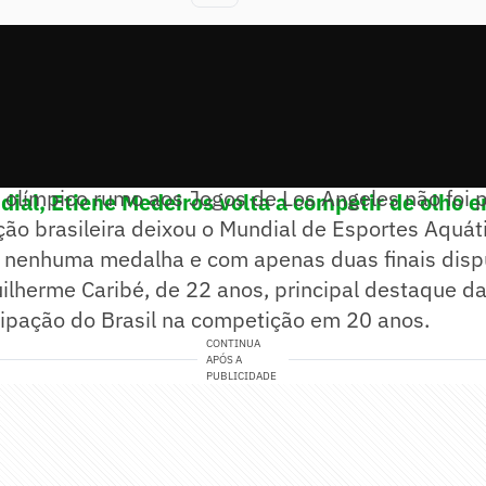
lo olímpico rumo aos Jogos de Los Angeles não foi 
al, Etiene Medeiros volta a competir de olho 
ão brasileira deixou o Mundial de Esportes Aquát
 nenhuma medalha e com apenas duas finais dis
ilherme Caribé, de 22 anos, principal destaque d
icipação do Brasil na competição em 20 anos.
CONTINUA
APÓS A
PUBLICIDADE