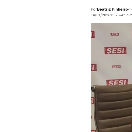
Por
Beatriz Pinheiro
•
S
14/01/2026
15:28
•
Atuali