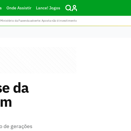
s
Onde Assistir
Lance! Jogos
Ministério da Fazenda adverte: Aposta não é investimento
se da
um
ão de gerações