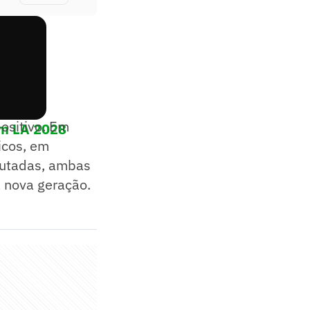
positivo. Em
em LA 2028
icos, em
putadas, ambas
a nova geração.