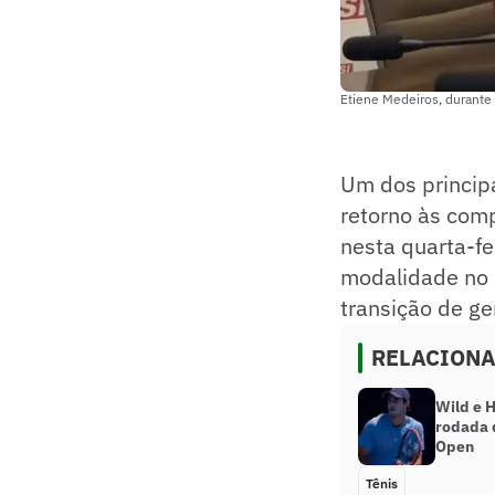
Etiene Medeiros, durante 
Um dos princip
retorno às comp
nesta quarta-fe
modalidade no 
transição de g
RELACION
Wild e 
rodada d
Open
Tênis