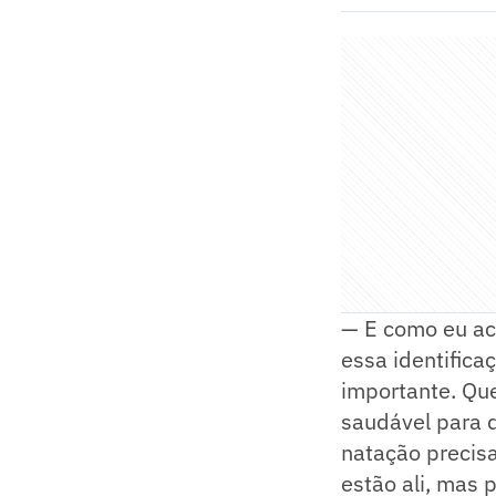
— E como eu acr
essa identifica
importante. Qu
saudável para q
natação precisa
estão ali, mas 