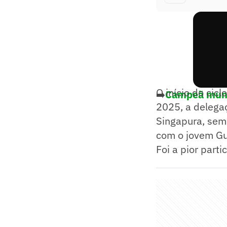
O início do cic
➡️
Campeã mundi
2025, a delegaç
Singapura, sem
com o jovem Gu
Foi a pior part