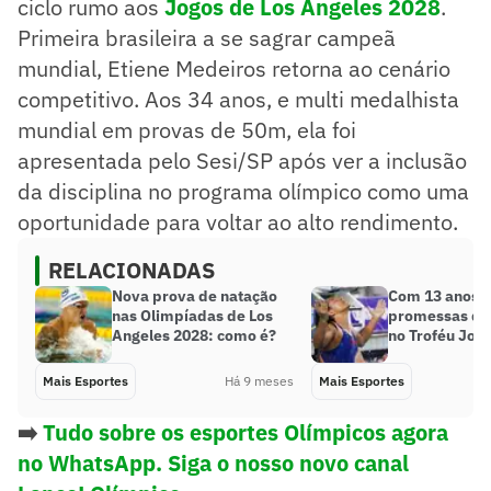
ciclo rumo aos
Jogos de Los Angeles 2028
.
Primeira brasileira a se sagrar campeã
mundial, Etiene Medeiros retorna ao cenário
competitivo. Aos 34 anos, e multi medalhista
mundial em provas de 50m, ela foi
apresentada pelo Sesi/SP após ver a inclusão
da disciplina no programa olímpico como uma
oportunidade para voltar ao alto rendimento.
RELACIONADAS
Nova prova de natação
Com 13 anos: 
nas Olimpíadas de Los
promessas da
Angeles 2028: como é?
no Troféu José
Mais Esportes
Há 9 meses
Mais Esportes
➡️
Tudo sobre os esportes Olímpicos agora
no WhatsApp. Siga o nosso novo canal