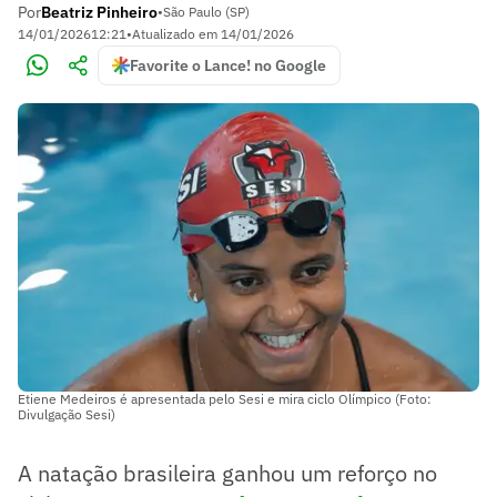
Por
Beatriz Pinheiro
•
São Paulo (SP)
14/01/2026
12:21
•
Atualizado em
14/01/2026
Favorite o Lance! no Google
Etiene Medeiros é apresentada pelo Sesi e mira ciclo Olímpico (Foto:
Divulgação Sesi)
A natação brasileira ganhou um reforço no