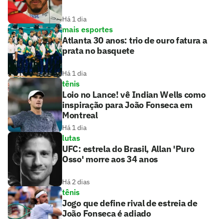
Há 1 dia
mais esportes
Atlanta 30 anos: trio de ouro fatura a
prata no basquete
Há 1 dia
tênis
Loio no Lance! vê Indian Wells como
inspiração para João Fonseca em
Montreal
Há 1 dia
lutas
UFC: estrela do Brasil, Allan 'Puro
Osso' morre aos 34 anos
Há 2 dias
tênis
Jogo que define rival de estreia de
João Fonseca é adiado