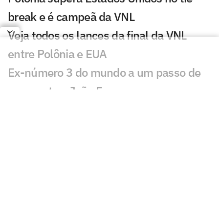
break e é campeã da VNL
Veja todos os lances da final da VNL
entre Polônia e EUA
Ex-número 3 do mundo a um passo de
reencontrar João Fonseca
Pepê Gonçalves e Ana Sátila
conquistam ouro no Pan-Americano
Rally espetacular marca EUA x Japão na
VNL; veja vídeo
UFC 331: Charles do Bronx e Pantoja
terão revanches, diz jornalista