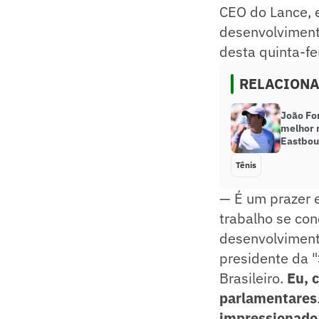
CEO do Lance, 
desenvolviment
desta quinta-fe
RELACION
João Fo
melhor 
Eastbou
Tênis
— É um prazer e
trabalho se con
desenvolviment
presidente da 
Brasileiro.
Eu, 
parlamentares
impressionado 