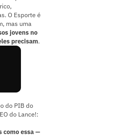
rico,
s. O Esporte é
em, mas uma
sos jovens no
 eles precisam
.
o do PIB do
EO do Lance!:
as como essa —