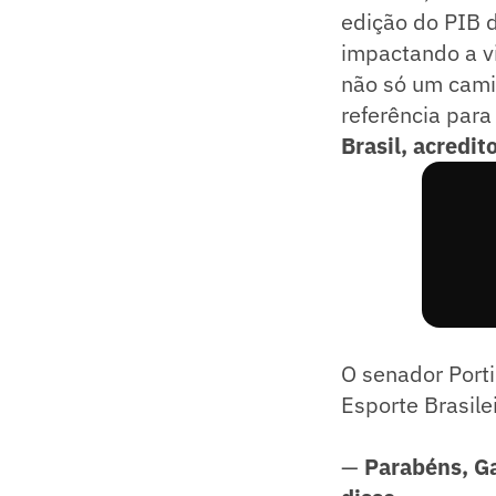
edição do PIB d
impactando a vi
não só um cami
referência para
Brasil, acredi
O senador Port
Esporte Brasil
—
Parabéns, Ga