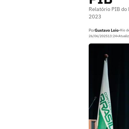
Relatório PIB do
2023
Por
Gustavo Loio
•
Rio d
26/06/2025
13:24
•
Atuali