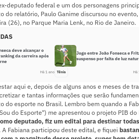
ex-deputado federal e um dos personagens princi
o do relatório, Paulo Ganime discursou no evento
ira (26), no Parque Maria Lenk, no Rio de Janeiro.
ADAS
nseca deve alcançar o
Jogo entre João Fonseca e Frit
ranking da carreira após
suspenso por falta de luz natur
rne
Há 1 ano
Tênis
Há 
star aqui e, depois de alguns anos e meses de tra
cretizar e tantas informações que serão fundamen
o do esporte no Brasil. Lembro bem quando a Fab
"Sou do Esporte") me apresentou o projeto PIB do
como deputado, fiz um edital para destinar tod
. A Fabiana participou deste edital, e fiquei
bastan
com a magnitude desse projeto, super bem det