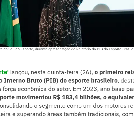
e da Sou do Esporte, durante apresentação do Relatório do PIB do Esporte Brasile
rte'
lançou, nesta quinta-feira (26),
o primeiro rela
o Interno Bruto (PIB) do esporte brasileiro
, des
a força econômica do setor. Em 2023, ano base par
sporte movimentou R$ 183,4 bilhões, o equivale
consolidando o segmento como um dos motores re
leira e superando áreas também tradicionais, com