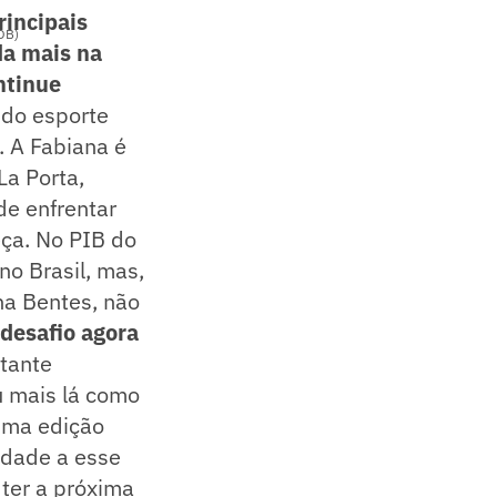
rincipais
COB)
nda mais na
ntinue
 do esporte
. A Fabiana é
La Porta,
de enfrentar
ça. No PIB do
no Brasil, mas,
na Bentes, não
 desafio agora
tante
u mais lá como
ima edição
idade a esse
ter a próxima