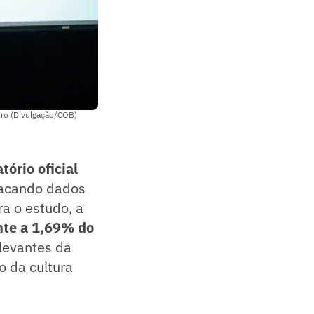
iro (Divulgação/COB)
tório oficial
tacando dados
a o estudo, a
nte a 1,69% do
levantes da
o da cultura