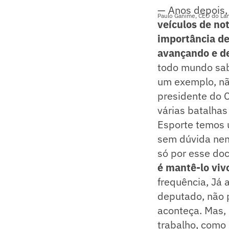
— Anos depois,
Paulo Ganime, CEO do Lan
veículos de not
importância d
avançando e de
todo mundo sab
um exemplo, nã
presidente do C
várias batalha
Esporte temos u
sem dúvida nen
só por esse do
é mantê-lo viv
frequência, Já 
deputado, não 
aconteça. Mas,
trabalho, como