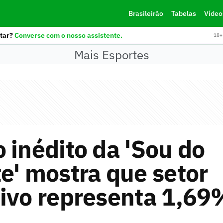
Brasileirão
Tabelas
Vídeo
tar?
Converse com o nosso assistente.
18+ 
Mais Esportes
 inédito da 'Sou do
e' mostra que setor
ivo representa 1,69