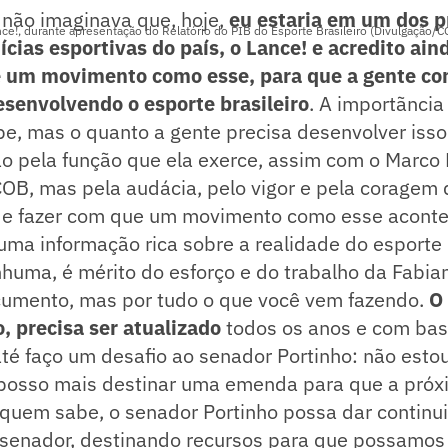
 não imaginava que, hoje,
eu estaria em um dos p
ce!, durante apresentação do Relatório do PIB do Esporte Brasileiro (Divulgação/
ícias esportivas do país, o Lance! e acredito ai
e um movimento como esse, para que a gente co
senvolvendo o esporte brasileiro
. A importãncia
e, mas o quanto a gente precisa desenvolver isso
o pela função que ela exerce, assim com o Marco 
OB, mas pela audácia, pelo vigor e pela coragem 
s e fazer com que um movimento como esse aconte
ma informação rica sobre a realidade do esporte 
huma, é mérito do esforço e do trabalho da Fabia
cumento, mas por tudo o que você vem fazendo.
O
o, precisa ser atualizado
todos os anos e com bas
até faço um desafio ao senador Portinho: não esto
posso mais destinar uma emenda para que a próx
 quem sabe, o senador Portinho possa dar continu
 senador, destinando recursos para que possamos 