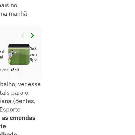
pais no
, na manhã
João Fonseca mostra categoria e
z é
vence ponto na grama contra top
al
5; vídeo
1 ano
Tênis
Há 1 ano
balho, ver esse
tais para o
iana (Bentes,
 Esporte
as as emendas
te
alhado,