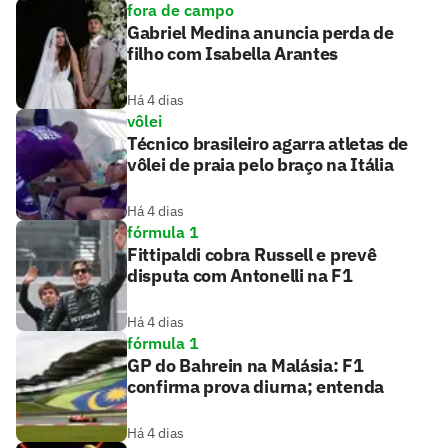
fora de campo
Gabriel Medina anuncia perda de
filho com Isabella Arantes
Há 4 dias
vôlei
Técnico brasileiro agarra atletas de
vôlei de praia pelo braço na Itália
Há 4 dias
fórmula 1
Fittipaldi cobra Russell e prevê
disputa com Antonelli na F1
Há 4 dias
fórmula 1
GP do Bahrein na Malásia: F1
confirma prova diurna; entenda
Há 4 dias