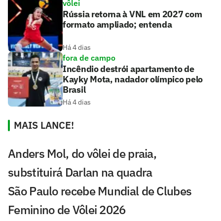
vôlei
Rússia retorna à VNL em 2027 com
formato ampliado; entenda
Há 4 dias
fora de campo
Incêndio destrói apartamento de
Kayky Mota, nadador olímpico pelo
Brasil
Há 4 dias
MAIS LANCE!
Anders Mol, do vôlei de praia,
substituirá Darlan na quadra
São Paulo recebe Mundial de Clubes
Feminino de Vôlei 2026