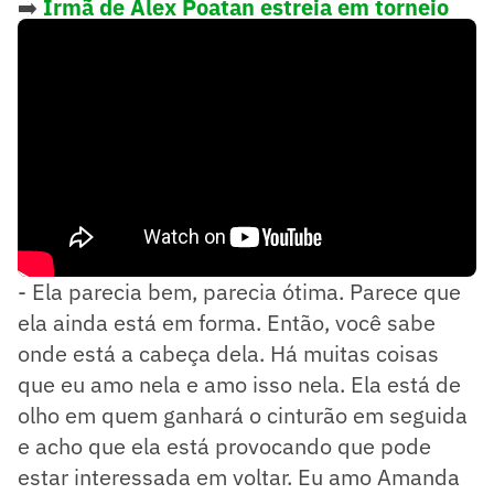
➡️
Irmã de Alex Poatan estreia em torneio
nesta sexta-feira; veja detalhes
- Ela parecia bem, parecia ótima. Parece que
ela ainda está em forma. Então, você sabe
onde está a cabeça dela. Há muitas coisas
que eu amo nela e amo isso nela. Ela está de
olho em quem ganhará o cinturão em seguida
e acho que ela está provocando que pode
estar interessada em voltar. Eu amo Amanda