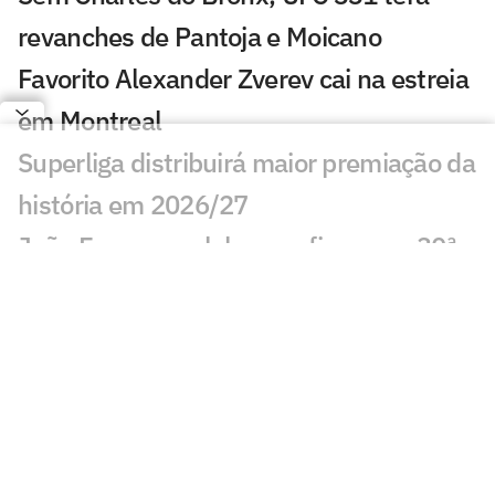
revanches de Pantoja e Moicano
Favorito Alexander Zverev cai na estreia
em Montreal
Superliga distribuirá maior premiação da
história em 2026/27
João Fonseca celebra confiança na 30ª
vitória em tie-breaks
Ex-número 2, Casper Ruud busca
revanche contra João Fonseca
Duda Lisboa aconselha seguidores:
'invistam em saúde mental'