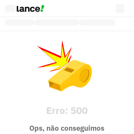
Erro:
500
Ops, não conseguimos