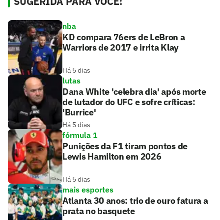
SUGERIDA PARA VOCÊ!
nba
KD compara 76ers de LeBron a
Warriors de 2017 e irrita Klay
Há 5 dias
lutas
Dana White 'celebra dia' após morte
de lutador do UFC e sofre críticas:
'Burrice'
Há 5 dias
fórmula 1
Punições da F1 tiram pontos de
Lewis Hamilton em 2026
Há 5 dias
mais esportes
Atlanta 30 anos: trio de ouro fatura a
prata no basquete