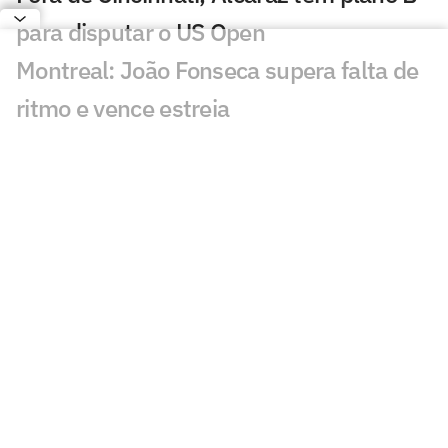
para disputar o US Open
Montreal: João Fonseca supera falta de
ritmo e vence estreia
Jaylen Brown exalta LeBron e manda
recado ao Celtics
Leilão de Neymar vende experiências
com Do Bronx e Poatan
Equipe de Bortoleto abre mão de
evoluções no motor para mirar 2028
Charles do Bronx lamenta morte de
Puro Osso: 'Como vou entrar no