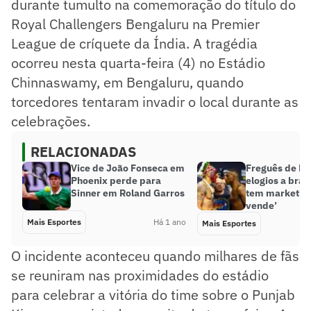
durante tumulto na comemoração do título do
Royal Challengers Bengaluru na Premier
League de críquete da Índia. A tragédia
ocorreu nesta quarta-feira (4) no Estádio
Chinnaswamy, em Bengaluru, quando
torcedores tentaram invadir o local durante as
celebrações.
RELACIONADAS
Vice de João Fonseca em
Freguês de Po
Phoenix perde para
elogios a brasi
Sinner em Roland Garros
tem marketing
vende’
Mais Esportes
Há 1 ano
Mais Esportes
O incidente aconteceu quando milhares de fãs
se reuniram nas proximidades do estádio
para celebrar a vitória do time sobre o Punjab