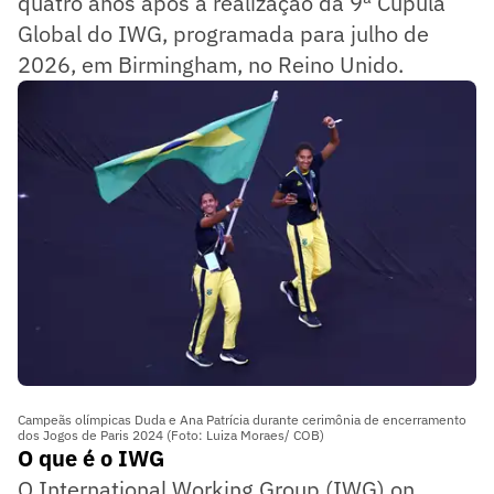
quatro anos após a realização da 9ª Cúpula
Global do IWG, programada para julho de
2026, em Birmingham, no Reino Unido.
Campeãs olímpicas Duda e Ana Patrícia durante cerimônia de encerramento
dos Jogos de Paris 2024 (Foto: Luiza Moraes/ COB)
O que é o IWG
O International Working Group (IWG) on