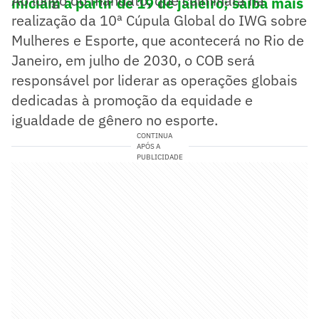
Ao longo do mandato, que culminará na
iniciam a partir de 19 de janeiro; saiba mais
realização da 10ª Cúpula Global do IWG sobre
Mulheres e Esporte, que acontecerá no Rio de
Janeiro, em julho de 2030, o COB será
responsável por liderar as operações globais
dedicadas à promoção da equidade e
igualdade de gênero no esporte.
CONTINUA
APÓS A
PUBLICIDADE