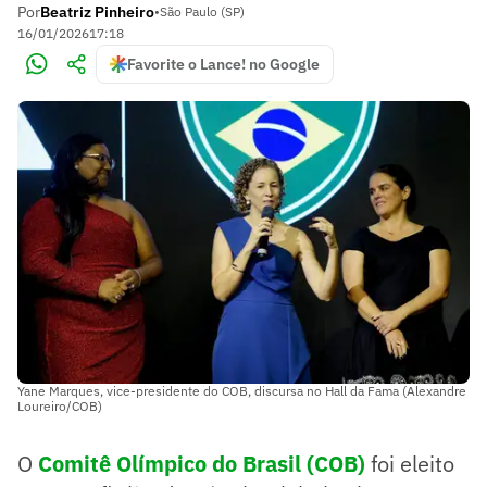
Por
Beatriz Pinheiro
•
São Paulo (SP)
16/01/2026
17:18
Favorite o Lance! no Google
Yane Marques, vice-presidente do COB, discursa no Hall da Fama (Alexandre
Loureiro/COB)
O
Comitê Olímpico do Brasil (COB)
foi eleito