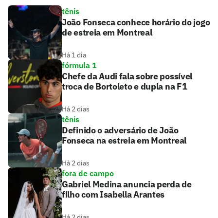
tênis
João Fonseca conhece horário do jogo
de estreia em Montreal
Há 1 dia
fórmula 1
Chefe da Audi fala sobre possível
troca de Bortoleto e dupla na F1
Há 2 dias
tênis
Definido o adversário de João
Fonseca na estreia em Montreal
Há 2 dias
fora de campo
Gabriel Medina anuncia perda de
filho com Isabella Arantes
Há 2 dias