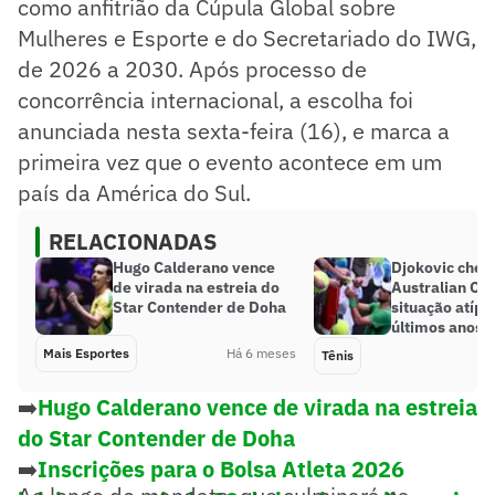
como anfitrião da Cúpula Global sobre
Mulheres e Esporte e do Secretariado do IWG,
de 2026 a 2030. Após processo de
concorrência internacional, a escolha foi
anunciada nesta sexta-feira (16), e marca a
primeira vez que o evento acontece em um
país da América do Sul.
RELACIONADAS
Hugo Calderano vence
Djokovic cheg
de virada na estreia do
Australian Op
Star Contender de Doha
situação atípi
últimos anos
Mais Esportes
Há 6 meses
Tênis
➡️
Hugo Calderano vence de virada na estreia
do Star Contender de Doha
➡️
Inscrições para o Bolsa Atleta 2026