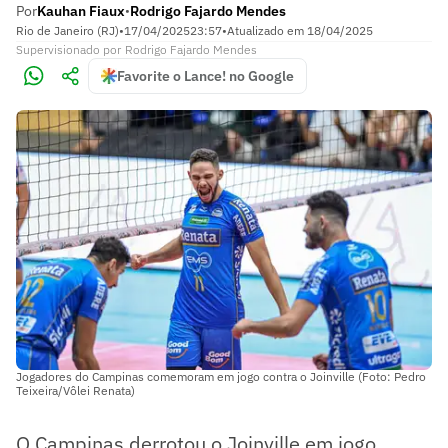
Por
Kauhan Fiaux
Rodrigo Fajardo Mendes
•
Rio de Janeiro (RJ)
•
17/04/2025
23:57
•
Atualizado em
18/04/2025
Supervisionado
por
Rodrigo Fajardo Mendes
Favorite o Lance! no Google
Jogadores do Campinas comemoram em jogo contra o Joinville (Foto: Pedro
Teixeira/Vôlei Renata)
O Campinas derrotou o Joinville em jogo