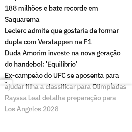
188 milhões e bate recorde em
Saquarema
Leclerc admite que gostaria de formar
dupla com Verstappen na F1
Duda Amorim investe na nova geração
do handebol: 'Equilíbrio'
Ex-campeão do UFC se aposenta para
ajudar filha a classificar para Olimpíadas
Rayssa Leal detalha preparação para
Los Angeles 2028
Alex Poatan volta a atacar atitude de
árbitro do UFC: 'Cabe a ele intervir'