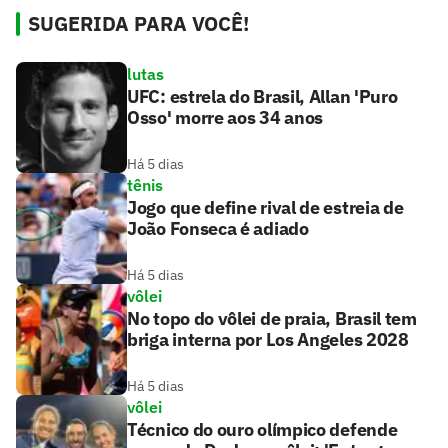
SUGERIDA PARA VOCÊ!
lutas
UFC: estrela do Brasil, Allan 'Puro
Osso' morre aos 34 anos
Há 5 dias
tênis
Jogo que define rival de estreia de
João Fonseca é adiado
Há 5 dias
vôlei
No topo do vôlei de praia, Brasil tem
briga interna por Los Angeles 2028
Há 5 dias
vôlei
Técnico do ouro olímpico defende