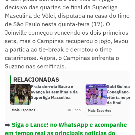
decisivo das quartas de final da Superliga
Masculina de Vôlei, disputada na casa do time
de São Paulo nesta quinta-feira (17). O
Joinville começou vencendo os dois primeiros
sets, mas o Campinas recuperou o jogo, levou
a partida ao tie-break e derrotou o time
catarinense. Agora, o Campinas enfrenta o
Suzano nas semifinais.
RELACIONADAS
Praia derrota Bauru e
Gabi Guimarãe
avança às semifinais da
Conegliano e 
Superliga Masculina
vitória no pri
da final
Mais Esportes
Há 1 ano
Mais Esportes
➡️
Siga o Lance! no WhatsApp e acompanhe
em tempo real as principais notícias do