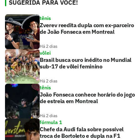
SUGERIDA PARA VOCÊ!
tênis
Zverev reedita dupla com ex-parceiro
de João Fonseca em Montreal
Há 2 dias
vôlei
Brasil busca ouro inédito no Mundial
sub-17 de vôlei feminino
Há 2 dias
tênis
João Fonseca conhece horário do jogo
de estreia em Montreal
Há 2 dias
fórmula 1
Chefe da Audi fala sobre possível
troca de Bortoleto e dupla na F1