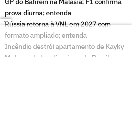
GP do Bahrein na Malásia: F1 confirma
prova diurna; entenda
Rússia retorna à VNL em 2027 com
formato ampliado; entenda
Incêndio destrói apartamento de Kayky
Mota, nadador olímpico pelo Brasil
Campeão olímpico da praia substituirá
Darlan na quadra
São Paulo recebe Mundial de Clubes
Feminino de Vôlei 2026
Dana White 'celebra dia' após morte de
lutador do UFC e sofre críticas: 'Burrice'