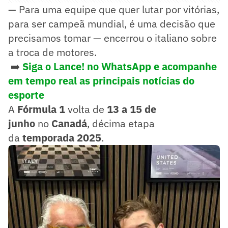
— Para uma equipe que quer lutar por vitórias,
para ser campeã mundial, é uma decisão que
precisamos tomar — encerrou o italiano sobre
a troca de motores.
➡️
Siga o Lance! no WhatsApp e acompanhe
em tempo real as principais notícias do
esporte
A
Fórmula 1
volta de
13 a 15 de
junho
no
Canadá
, décima etapa
da
temporada 2025
.