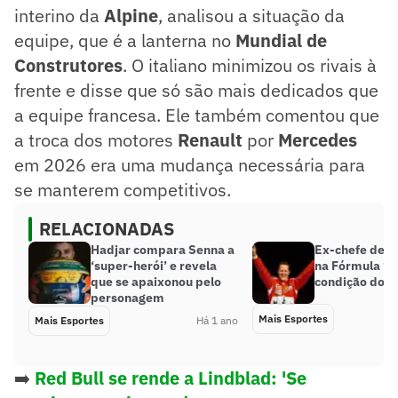
interino da
Alpine
, analisou a situação da
equipe, que é a lanterna no
Mundial de
Construtores
. O italiano minimizou os rivais à
frente e disse que só são mais dedicados que
a equipe francesa. Ele também comentou que
a troca dos motores
Renault
por
Mercedes
em 2026 era uma mudança necessária para
se manterem competitivos.
RELACIONADAS
Hadjar compara Senna a
Ex-chefe de 
‘super-herói’ e revela
na Fórmula 1 f
que se apaixonou pelo
condição do pi
personagem
Mais Esportes
Mais Esportes
Há 1 ano
➡️
Red Bull se rende a Lindblad: 'Se