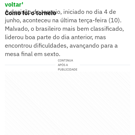
voltar'
A decisão do torneio, iniciado no dia 4 de
Como foi o torneio
junho, aconteceu na última terça-feira (10).
Malvado, o brasileiro mais bem classificado,
liderou boa parte do dia anterior, mas
encontrou dificuldades, avançando para a
mesa final em sexto.
CONTINUA
APÓS A
PUBLICIDADE