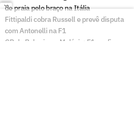
de praia pelo braço na Itália
Fittipaldi cobra Russell e prevê disputa
com Antonelli na F1
GP do Bahrein na Malásia: F1 confirma
prova diurna; entenda
Rússia retorna à VNL em 2027 com
formato ampliado; entenda
Incêndio destrói apartamento de Kayky
Mota, nadador olímpico pelo Brasil
Campeão olímpico da praia substituirá
Darlan na quadra
São Paulo recebe Mundial de Clubes