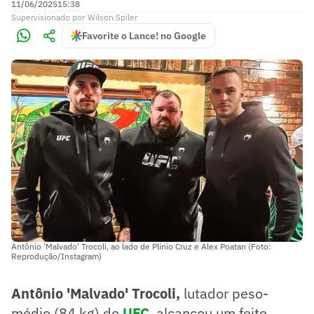
11/06/2025
15:38
Supervisionado
por
Wilson Spiler
Favorite o Lance! no Google
Antônio ‘Malvado’ Trocoli, ao lado de Plínio Cruz e Alex Poatan (Foto:
Reprodução/Instagram)
Antônio 'Malvado' Trocoli,
lutador peso-
médio (84 kg) do
UFC
, alcançou um feito