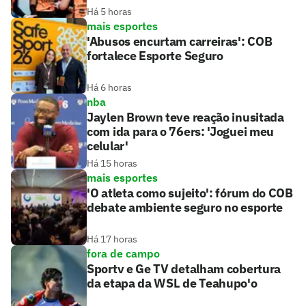
Há 5 horas
mais esportes
'Abusos encurtam carreiras': COB
fortalece Esporte Seguro
Há 6 horas
nba
Jaylen Brown teve reação inusitada
com ida para o 76ers: 'Joguei meu
celular'
Há 15 horas
mais esportes
'O atleta como sujeito': fórum do COB
debate ambiente seguro no esporte
Há 17 horas
fora de campo
Sportv e Ge TV detalham cobertura
da etapa da WSL de Teahupo'o