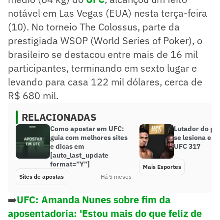
notável em Las Vegas (EUA) nesta terça-feira
(10). No torneio The Colossus, parte da
prestigiada WSOP (World Series of Poker), o
brasileiro se destacou entre mais de 16 mil
participantes, terminando em sexto lugar e
levando para casa 122 mil dólares, cerca de
R$ 680 mil.
RELACIONADAS
Como apostar em UFC:
Lutador do p
guia com melhores sites
se lesiona e e
e dicas em
UFC 317
[auto_last_update
format=”Y”]
Mais Esportes
Sites de apostas
Há 5 meses
➡️
UFC: Amanda Nunes sobre fim da
aposentadoria: 'Estou mais do que feliz de