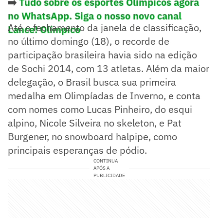
➡️
Tudo sobre os esportes Olímpicos agora
no WhatsApp. Siga o nosso novo canal
Até o fechamento da janela de classificação,
Lance! Olímpico
no último domingo (18), o recorde de
participação brasileira havia sido na edição
de Sochi 2014, com 13 atletas. Além da maior
delegação, o Brasil busca sua primeira
medalha em Olimpíadas de Inverno, e conta
com nomes como Lucas Pinheiro, do esqui
alpino, Nicole Silveira no skeleton, e Pat
Burgener, no snowboard halpipe, como
principais esperanças de pódio.
CONTINUA
APÓS A
PUBLICIDADE