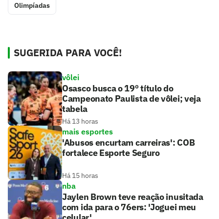
Olimpíadas
SUGERIDA PARA VOCÊ!
vôlei
Osasco busca o 19º título do
Campeonato Paulista de vôlei; veja
tabela
Há 13 horas
mais esportes
'Abusos encurtam carreiras': COB
fortalece Esporte Seguro
Há 15 horas
nba
Jaylen Brown teve reação inusitada
com ida para o 76ers: 'Joguei meu
celular'