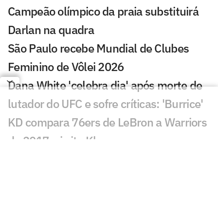
Campeão olímpico da praia substituirá
Darlan na quadra
São Paulo recebe Mundial de Clubes
Feminino de Vôlei 2026
Dana White 'celebra dia' após morte de
lutador do UFC e sofre críticas: 'Burrice'
KD compara 76ers de LeBron a Warriors
de 2017 e irrita Klay
Punições da F1 tiram pontos de Lewis
Hamilton em 2026
Atlanta 30 anos: trio de ouro fatura a
prata no basquete