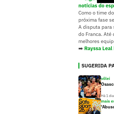
notícias do es
Como o time do 
próxima fase se
A disputa para
do Franca. Até
melhores equip
➡️
Rayssa Leal 
SUGERIDA PA
vôlei
Osasco
Há 1 dia
mais e
'Abuso