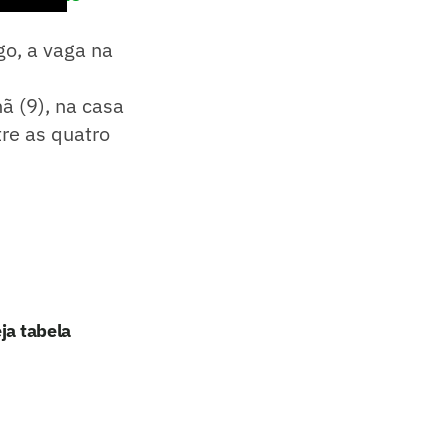
go, a vaga na
ã (9), na casa
re as quatro
ja tabela