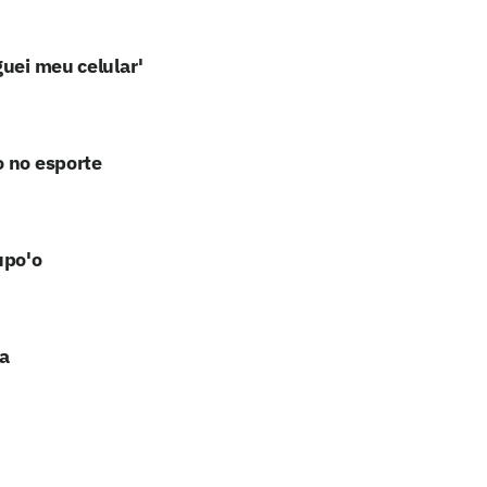
guei meu celular'
o no esporte
upo'o
a