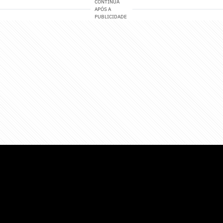
CONTINUA
APÓS A
PUBLICIDADE
e! no WhatsApp e acompanhe em tempo real as p