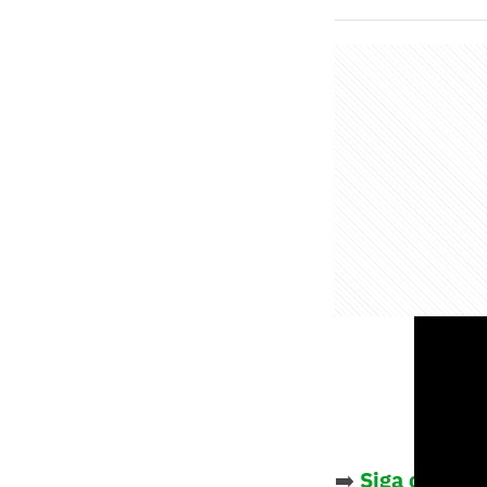
➡️
Siga o Lanc