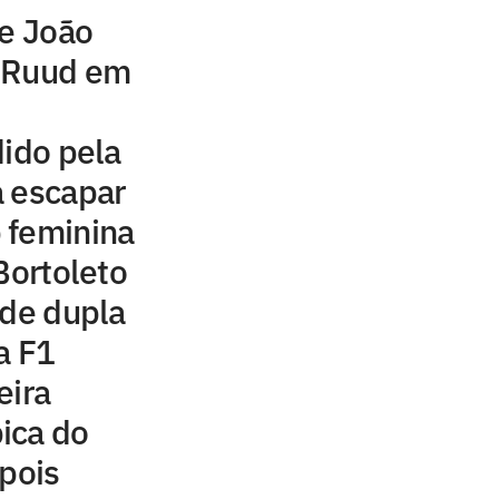
de João
r Ruud em
dido pela
a escapar
 feminina
Bortoleto
 de dupla
a F1
eira
ica do
epois