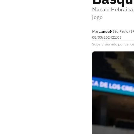
Macabi Hebraica,
jogo
Por
Lance!
•
São Paulo (S
08/03/2024
21:03
Supervisionado
por
Lance