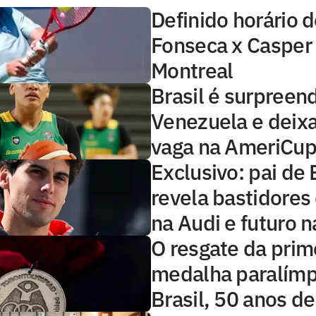
Definido horário 
Fonseca x Caspe
Montreal
Brasil é surpreen
Venezuela e deix
vaga na AmeriCup
Exclusivo: pai de 
revela bastidores
na Audi e futuro n
O resgate da prim
medalha paralímp
Brasil, 50 anos d