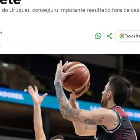
 do Uruguai, conseguiu impotante resultado fora de casa
P)
Favorit
!