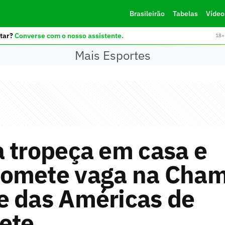
Brasileirão
Tabelas
Vídeo
tar?
Converse com o nosso assistente.
18+ 
Mais Esportes
 tropeça em casa e
omete vaga na Cham
e das Américas de
ete