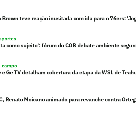
 Brown teve reação inusitada com ida para o 76ers: 'Jo
sportes
eta como sujeito': fórum do COB debate ambiente segur
e campo
v e Ge TV detalham cobertura da etapa da WSL de Teah
C, Renato Moicano animado para revanche contra Orteg