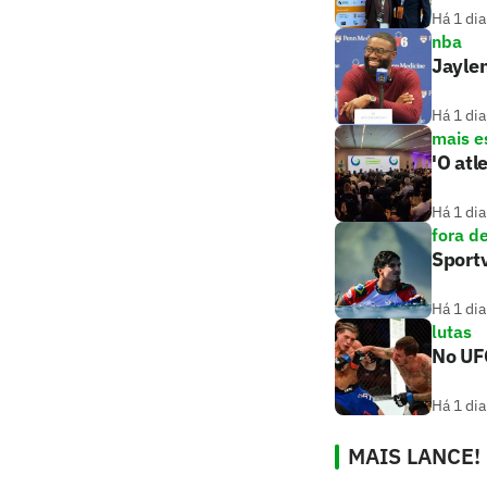
Há 1 dia
nba
Jaylen
Há 1 dia
mais e
'O atl
Há 1 dia
fora d
Sport
Há 1 dia
lutas
No UF
Há 1 dia
MAIS LANCE!