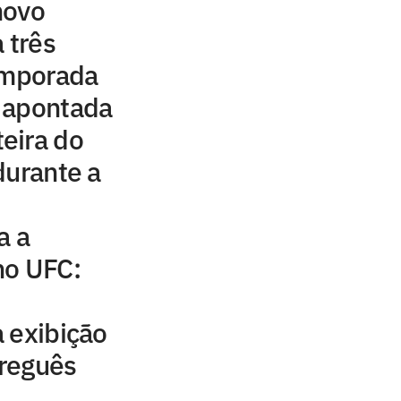
novo
 três
emporada
 apontada
eira do
durante a
a a
no UFC:
 exibição
reguês