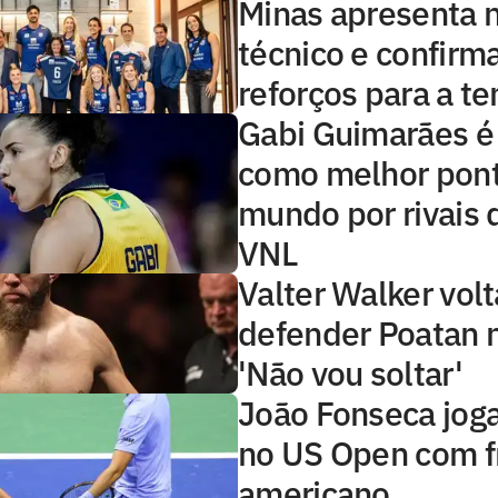
Minas apresenta 
técnico e confirma
reforços para a t
Gabi Guimarães é
como melhor pont
mundo por rivais 
VNL
Valter Walker volt
defender Poatan 
'Não vou soltar'
João Fonseca joga
no US Open com f
americano