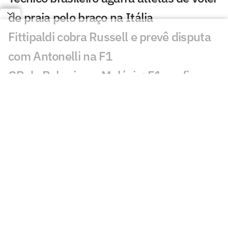
de praia pelo braço na Itália
Fittipaldi cobra Russell e prevê disputa
com Antonelli na F1
GP do Bahrein na Malásia: F1 confirma
prova diurna; entenda
Rússia retorna à VNL em 2027 com
formato ampliado; entenda
Incêndio destrói apartamento de Kayky
Mota, nadador olímpico pelo Brasil
Campeão olímpico da praia substituirá
Darlan na quadra