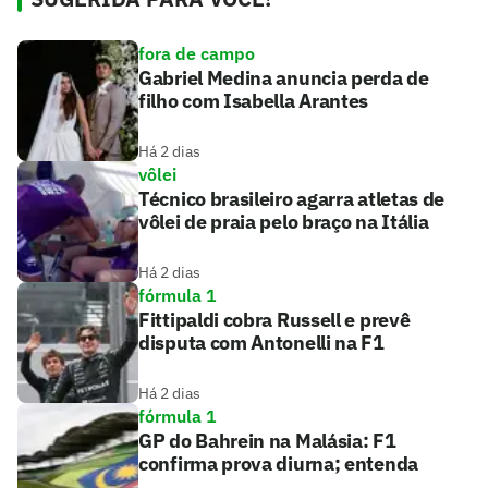
fora de campo
Gabriel Medina anuncia perda de
filho com Isabella Arantes
Há 2 dias
vôlei
Técnico brasileiro agarra atletas de
vôlei de praia pelo braço na Itália
Há 2 dias
fórmula 1
Fittipaldi cobra Russell e prevê
disputa com Antonelli na F1
Há 2 dias
fórmula 1
GP do Bahrein na Malásia: F1
confirma prova diurna; entenda