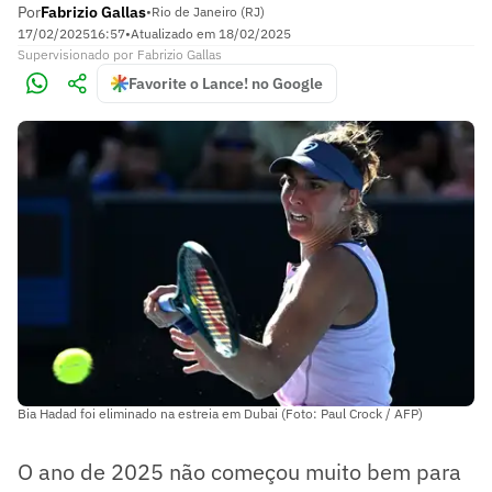
Por
Fabrizio Gallas
•
Rio de Janeiro (RJ)
17/02/2025
16:57
•
Atualizado em
18/02/2025
Supervisionado
por
Fabrizio Gallas
Favorite o Lance! no Google
Bia Hadad foi eliminado na estreia em Dubai (Foto: Paul Crock / AFP)
O ano de 2025 não começou muito bem para