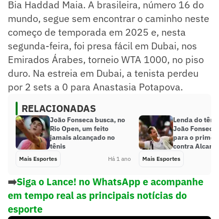
Bia Haddad Maia. A brasileira, número 16 do
mundo, segue sem encontrar o caminho neste
começo de temporada em 2025 e, nesta
segunda-feira, foi presa fácil em Dubai, nos
Emirados Árabes, torneio WTA 1000, no piso
duro. Na estreia em Dubai, a tenista perdeu
por 2 sets a 0 para Anastasia Potapova.
RELACIONADAS
João Fonseca busca, no
Lenda do tênis
Rio Open, um feito
João Fonseca:
jamais alcançado no
para o primeir
tênis
contra Alcaraz
Mais Esportes
Há 1 ano
Mais Esportes
➡️
Siga o Lance! no WhatsApp e acompanhe
em tempo real as principais notícias do
esporte