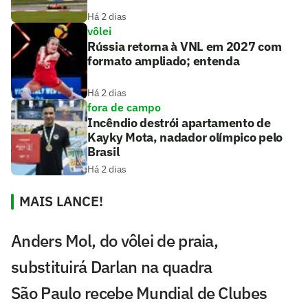
Há 2 dias
vôlei
Rússia retorna à VNL em 2027 com
formato ampliado; entenda
Há 2 dias
fora de campo
Incêndio destrói apartamento de
Kayky Mota, nadador olímpico pelo
Brasil
Há 2 dias
MAIS LANCE!
Anders Mol, do vôlei de praia,
substituirá Darlan na quadra
São Paulo recebe Mundial de Clubes