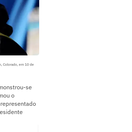
n, Colorado, em 10 de
emonstrou-se
amou o
e representado
residente