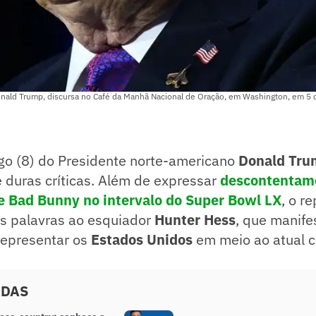
nald Trump, discursa no Café da Manhã Nacional de Oração, em Washington, em 5 d
go (8) do Presidente norte-americano
Donald Tru
 duras críticas. Além de expressar
descontentam
 Bad Bunny no intervalo do Super Bowl LX
, o r
as palavras ao esquiador
Hunter Hess
, que manife
representar os
Estados Unidos
em meio ao atual c
ADAS