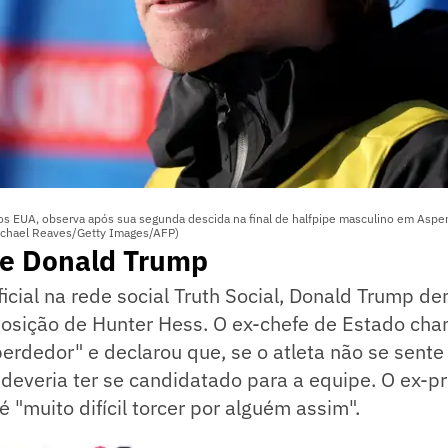
os EUA, observa após sua segunda descida na final de halfpipe masculino em Aspe
Michael Reaves/Getty Images/AFP)
de Donald Trump
icial na rede social Truth Social, Donald Trump d
 posição de Hunter Hess. O ex-chefe de Estado ch
erdedor" e declarou que, se o atleta não se sent
deveria ter se candidatado para a equipe. O ex-p
 "muito difícil torcer por alguém assim".