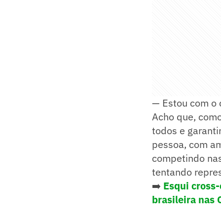
— Estou com o 
Acho que, como 
todos e garant
pessoa, com am
competindo nas
tentando repres
➡️
Esqui cross-
brasileira nas