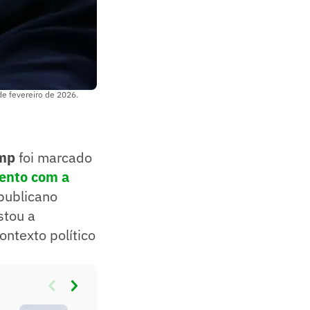
e fevereiro de 2026.
mp
foi marcado
ento com a
epublicano
stou a
ontexto político