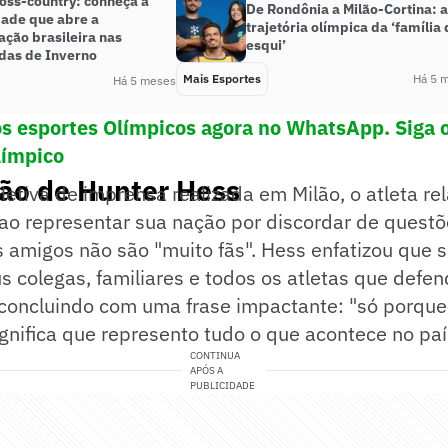
ross-country: conheça a
De Rondônia a Milão-Cortina: a
ade que abre a
trajetória olímpica da ‘família
ação brasileira nas
esqui’
das de Inverno
Mais Esportes
Há 5 
Há 5 meses
os esportes Olímpicos agora no WhatsApp. Siga 
límpico
ção de Hunter Hess
etiva de imprensa realizada em Milão, o atleta rel
ao representar sua nação por discordar de questõ
s amigos não são "muito fãs". Hess enfatizou que 
s colegas, familiares e todos os atletas que defe
 concluindo com uma frase impactante: "só porque
gnifica que represento tudo o que acontece no paí
CONTINUA
APÓS A
PUBLICIDADE