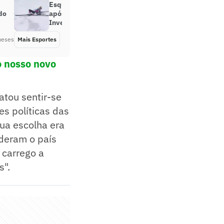
Esquiadora passa por cirurgia
 do
após acidente nas Olimpíadas de
Inverno
meses
Mais Esportes
Há 5 meses
o nosso novo
atou sentir-se
es políticas das
sua escolha era
nderam o país
 carrego a
s".