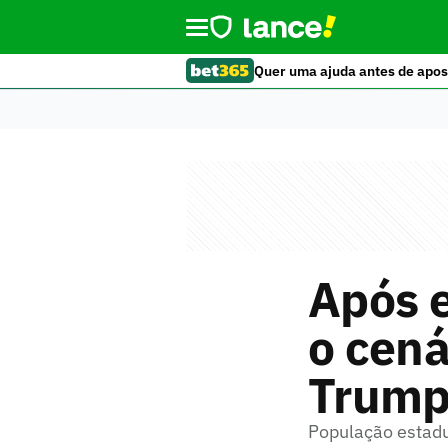
Quer uma ajuda antes de apos
Após e
o cená
Trump 
População estadu