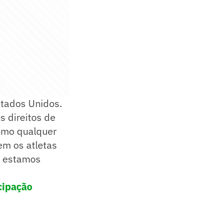
stados Unidos.
 direitos de
como qualquer
em os atletas
e estamos
cipação