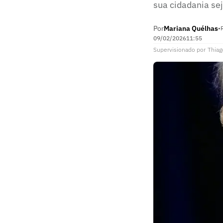
sua cidadania se
Por
Mariana Quélhas
•
09/02/2026
11:55
Supervisionado
por
Thiag