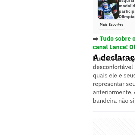
Esqui c
modalid
particip
Olimpía
Mais Esportes
➡️
Tudo sobre 
canal Lance! O
A declara
Durante uma col
desconfortável 
quais ele e seu
representar seu
anteriormente,
bandeira não si