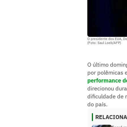
O presidente dos EUA, Do
(Foto: Saul Loeb/AFP)
O último domin
por polêmicas e
performance de
direcionou dur
dificuldade de 
do país.
RELACION