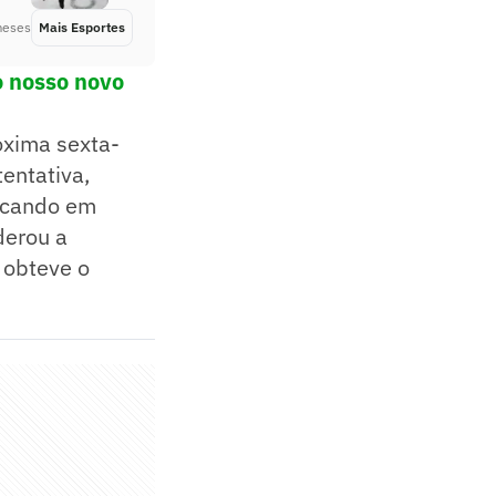
meses
Mais Esportes
Há 5 meses
o nosso novo
óxima sexta-
tentativa,
ficando em
derou a
 obteve o