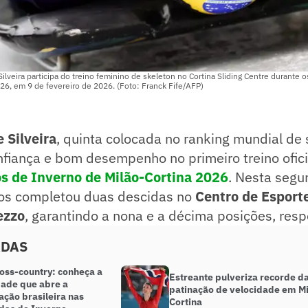
Silveira participa do treino feminino de skeleton no Cortina Sliding Centre durante
26, em 9 de fevereiro de 2026. (Foto: Franck Fife/AFP)
e Silveira
, quinta colocada no ranking mundial de 
fiança e bom desempenho no primeiro treino ofici
s de Inverno de Milão-Cortina 2026
. Nesta segun
nos completou duas descidas no
Centro de Esport
ezzo
, garantindo a nona e a décima posições, res
ADAS
ross-country: conheça a
Estreante pulveriza recorde d
ade que abre a
patinação de velocidade em Mi
ação brasileira nas
Cortina