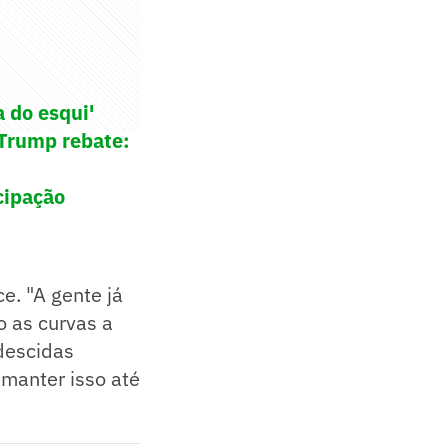
a do esqui'
 Trump rebate:
cipação
e. "A gente já
so as curvas a
 descidas
manter isso até