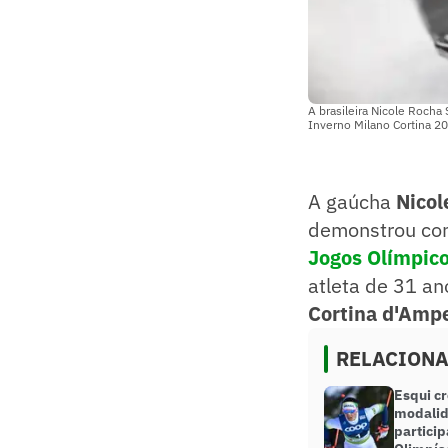
A brasileira Nicole Rocha 
Inverno Milano Cortina 20
A gaúcha
Nicol
demonstrou con
Jogos Olímpico
atleta de 31 a
Cortina d'Amp
RELACION
Esqui c
modalid
particip