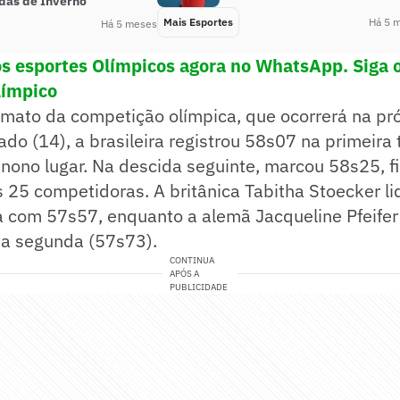
das de Inverno
Mais Esportes
Há 5 
Há 5 meses
os esportes Olímpicos agora no WhatsApp. Siga 
límpico
rmato da competição olímpica, que ocorrerá na pr
ado (14), a brasileira registrou 58s07 na primeira 
nono lugar. Na descida seguinte, marcou 58s25, 
 25 competidoras. A britânica Tabitha Stoecker li
a com 57s57, enquanto a alemã Jacqueline Pfeifer
a segunda (57s73).
CONTINUA
APÓS A
PUBLICIDADE