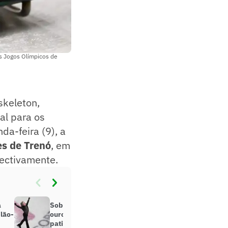
 os Jogos Olímpicos de
skeleton,
al para os
da-feira (9), a
es de Trenó
, em
pectivamente.
a
Sob olhar de Djokovic, EUA levam
lão-
ouro e Itália emociona na
patinação artística