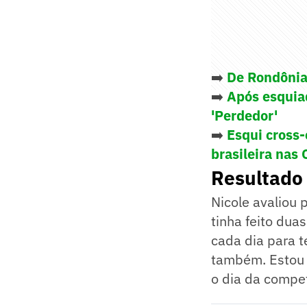
➡️
De Rondônia 
➡️
Após esquiad
'Perdedor'
➡️
Esqui cross-
brasileira nas
Resultado 
Nicole avaliou 
tinha feito duas
cada dia para t
também. Estou f
o dia da compet