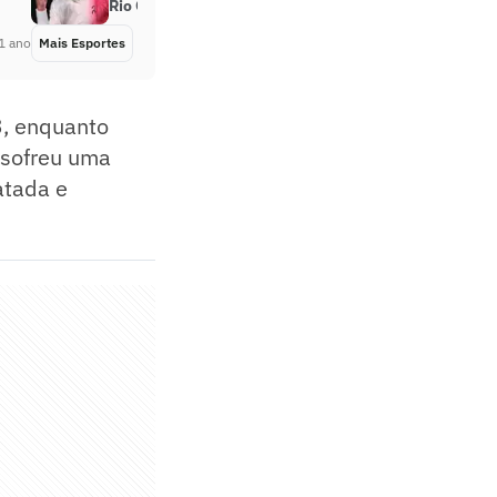
Rio Open
1 ano
Mais Esportes
Há 1 ano
3, enquanto
 sofreu uma
atada e