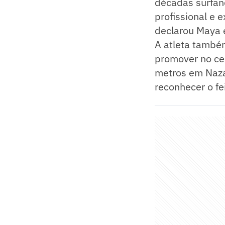
décadas surfand
profissional e 
declarou Maya 
A atleta també
promover no ce
metros em Naza
reconhecer o fei