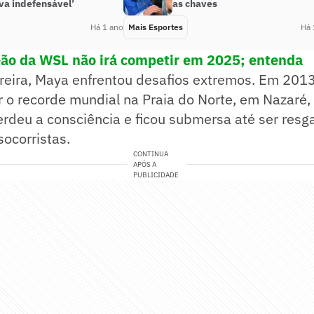
va indefensável’
as chaves
Há 1 ano
Mais Esportes
Há 
ão da WSL não irá competir em 2025; entenda
rreira, Maya enfrentou desafios extremos. Em 201
 o recorde mundial na Praia do Norte, em Nazaré,
rdeu a consciência e ficou submersa até ser resg
ocorristas.
CONTINUA
APÓS A
PUBLICIDADE