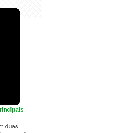
incipais
am duas