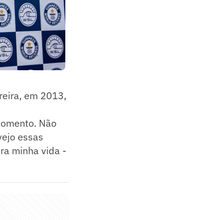
reira, em 2013,
momento. Não
vejo essas
ra minha vida -