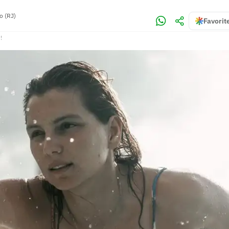
o (RJ)
Favorit
!