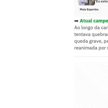
‘Eu esta
Mais Esportes
➡️
Atual campe
Ao longo da ca
tentava quebrar
queda grave, pe
reanimada por s