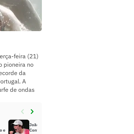
erça-feira (21)
 pioneira no
recorde da
ortugal. A
urfe de ondas
João Fonseca enfrenta quem?
o e
Confira os tenistas que estarão no