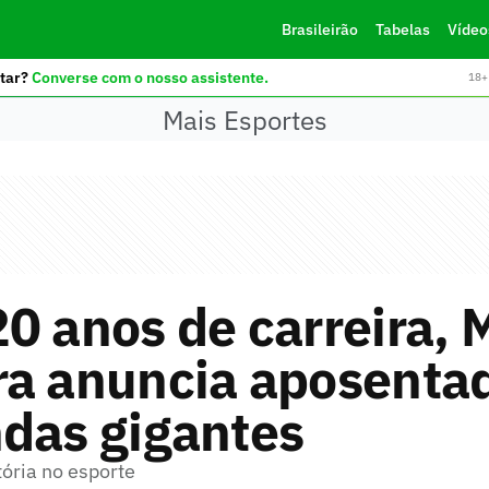
Brasileirão
Tabelas
Vídeo
tar?
Converse com o nosso assistente.
18+ 
Mais Esportes
0 anos de carreira, 
ra anuncia aposenta
das gigantes
tória no esporte