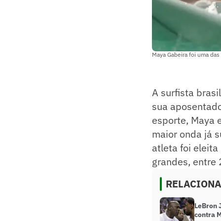
Maya Gabeira foi uma das 
A surfista bras
sua aposentado
esporte, Maya e
maior onda já s
atleta foi elei
grandes, entre
RELACION
LeBron 
contra M