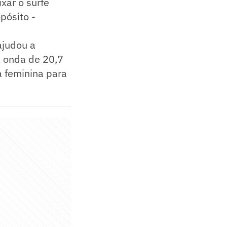
xar o surfe
pósito -
ajudou a
a onda de 20,7
 feminina para