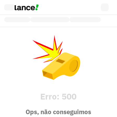
Erro:
500
Ops, não conseguimos