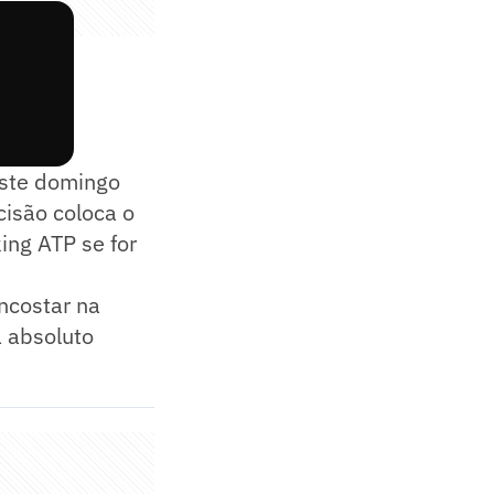
neste domingo
cisão coloca o
ing ATP se for
encostar na
 absoluto