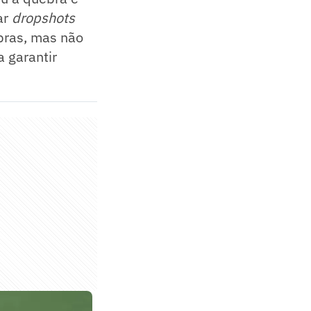
ar
dropshots
bras, mas não
a garantir