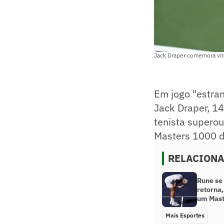
Jack Draper comemora vitó
Em jogo "estran
Jack Draper, 14
tenista superou
Masters 1000 de
RELACION
Rune se
retorna,
um Mast
Mais Esportes