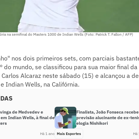
ria na semifinal do Masters 1000 de Indian Wells (Foto: Patrick T. Fallon / AFP)
ho" nos dois primeiros sets, com parciais bastant
º do mundo, se classificou para sua maior final da 
 Carlos Alcaraz neste sábado (15) e alcançou a d
 Indian Wells, na Califórnia.
ADAS
 vinga de Medvedev e
Finalista, João Fonseca recebe
 em Indian Wells, à final de
previsão alucinante de ex-teni
ers
elogia Nishikori
Há 1 ano
Mais Esportes
Há 