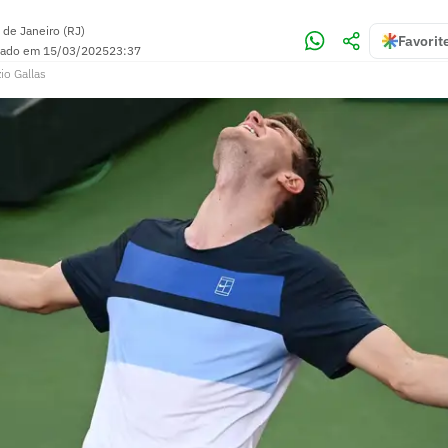
 de Janeiro (RJ)
Favorit
zado em
15/03/2025
23:37
io Gallas