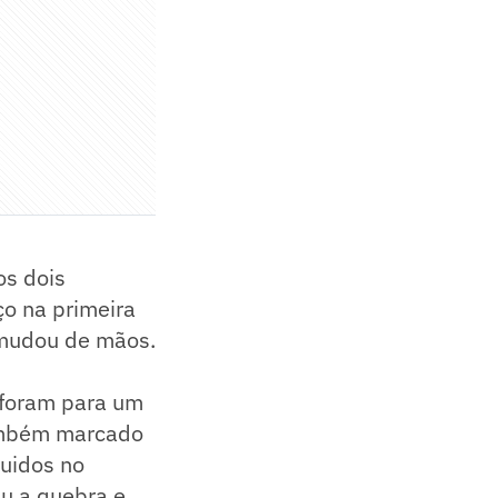
os dois
ço na primeira
 mudou de mãos.
s foram para um
também marcado
guidos no
iu a quebra e