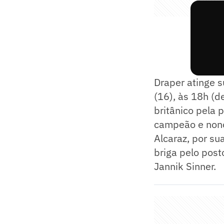
Draper atinge su
(16), às 18h (d
britânico pela 
campeão e nono
Alcaraz, por su
briga pelo pos
Jannik Sinner.