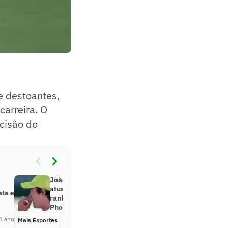
e destoantes,
carreira. O
ecisão do
João Fonseca supera Nishikori em
atuação de gala e alcança melhor
sta e
ranking e final do Challenger de
Phoenix
1 ano
Mais Esportes
Há 1 ano