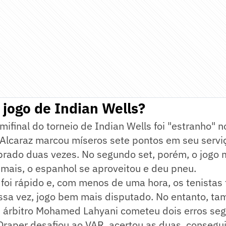
 jogo de Indian Wells?
mifinal do torneio de Indian Wells foi "estranho" n
 Alcaraz marcou míseros sete pontos em seu servi
ebrado duas vezes. No segundo set, porém, o jogo
mais, o espanhol se aproveitou e deu pneu.
o foi rápido e, com menos de uma hora, os tenista
Dessa vez, jogo bem mais disputado. No entanto, 
O árbitro Mohamed Lahyani cometeu dois erros se
Draper desafiou ao VAR, acertou as duas, consegu