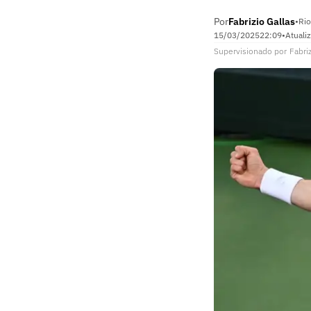
Por
Fabrizio Gallas
•
Rio
15/03/2025
22:09
•
Atuali
Supervisionado
por
Fabriz