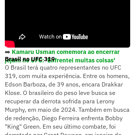
➡️
Kamaru Usman comemora ao encerrar
Brasil no UFC 319
jejum no UFC: 'Enfrentei muitas coisas'
O Brasil terá quatro representantes no UFC
319, com muita experiência. Entre os homens,
Edson Barboza, de 39 anos, encara Drakkar
Klose. O brasileiro do peso leve busca se
recuperar da derrota sofrida para Lerony
Murphy, em maio de 2024. Também em busca
de redenção, Diego Ferreira enfrenta Bobby
"King" Green. Em seu último combate, foi
derrotado por Grant Dawson, em janeiro de