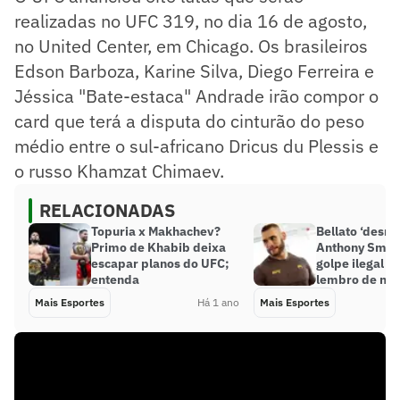
realizadas no UFC 319, no dia 16 de agosto,
no United Center, em Chicago. Os brasileiros
Edson Barboza, Karine Silva, Diego Ferreira e
Jéssica "Bate-estaca" Andrade irão compor o
card que terá a disputa do cinturão do peso
médio entre o sul-africano Dricus du Plessis e
o russo Khamzat Chimaev.
RELACIONADAS
Topuria x Makhachev?
Bellato ‘desm
Primo de Khabib deixa
Anthony Smit
escapar planos do UFC;
golpe ilegal n
entenda
lembro de nad
Mais Esportes
Há 1 ano
Mais Esportes