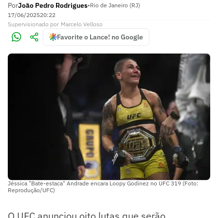
Por
João Pedro Rodrigues
•
Rio de Janeiro (RJ)
17/06/2025
20:22
Supervisionado
por
Marcelo Velloso
Favorite o Lance! no Google
Jéssica "Bate-estaca" Andrade encara Loopy Godinez no UFC 319 (Foto:
Reprodução/UFC)
O UFC anunciou oito lutas que serão