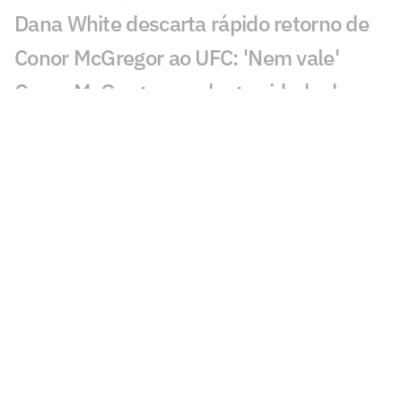
Dana White descarta rápido retorno de
Conor McGregor ao UFC: 'Nem vale'
Conor McGregor revela gravidade de
lesão que sofreu no UFC 329
Brasileiro nocauteia compatriota e leva
mais de R$ 500 mil no UFC
Du Plessis vence duelo de ex-campeões
no UFC Oklahoma City; veja resultados
Du Plessis x Usman: saiba card
completo, horário e onde assistir ao UFC
Oklahoma City
Lutador do UFC pega 16 meses de