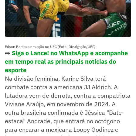
Edson Barboza em ação no UFC (Foto: Divulgação/UFC)
➡️
Siga o Lance! no WhatsApp e acompanhe
em tempo real as principais notícias do
esporte
Na divisão feminina, Karine Silva terá
combate contra a americana JJ Aldrich. A
lutadora vem de derrota, contra a compatriota
Viviane Araújo, em novembro de 2024. A
outra brasileira confirmada é Jéssica "Bate-
estaca" Andrade, que entrará no octógono
para encarar a mexicana Loopy Godinez e