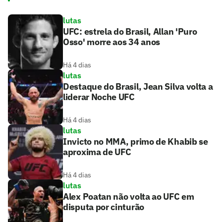
lutas
UFC: estrela do Brasil, Allan 'Puro
Osso' morre aos 34 anos
Há 4 dias
lutas
Destaque do Brasil, Jean Silva volta a
liderar Noche UFC
Há 4 dias
lutas
Invicto no MMA, primo de Khabib se
aproxima de UFC
Há 4 dias
lutas
Alex Poatan não volta ao UFC em
disputa por cinturão