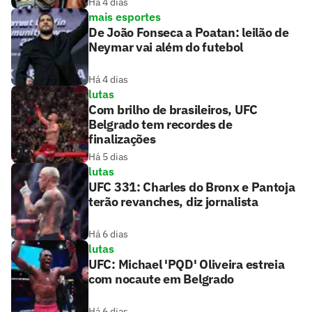
Há 4 dias
mais esportes
De João Fonseca a Poatan: leilão de
Neymar vai além do futebol
Há 4 dias
lutas
Com brilho de brasileiros, UFC
Belgrado tem recordes de
finalizações
Há 5 dias
lutas
UFC 331: Charles do Bronx e Pantoja
terão revanches, diz jornalista
Há 6 dias
lutas
UFC: Michael 'PQD' Oliveira estreia
com nocaute em Belgrado
Há 6 dias