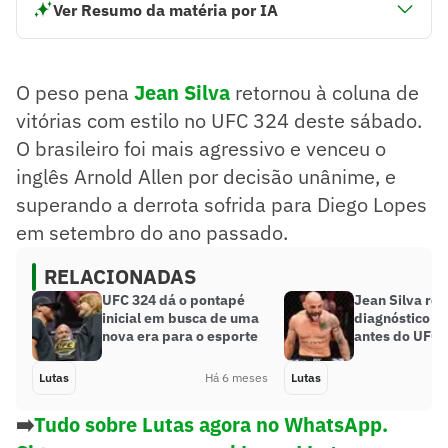
Ver Resumo da matéria por IA
Jean Silva venceu Arnold Allen por decisão unânime no
UFC 324.
Silva superou a derrota anterior para Diego Lopes.
O peso pena
Jean Silva
retornou à coluna de
Ele expressou desejo de lutar pelo cinturão após a vitória.
vitórias com estilo no UFC 324 deste sábado.
Resumo supervisionado pelo jornalista!
O brasileiro foi mais agressivo e venceu o
inglês Arnold Allen por decisão unânime, e
superando a derrota sofrida para Diego Lopes
em setembro do ano passado.
RELACIONADAS
UFC 324 dá o pontapé
Jean Silva rev
inicial em busca de uma
diagnóstico d
nova era para o esporte
antes do UFC 
Lutas
Há 6 meses
Lutas
➡️
Tudo sobre Lutas agora no WhatsApp.