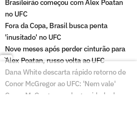
Brasileirão começou com Alex Poatan
no UFC
Fora da Copa, Brasil busca penta
'inusitado' no UFC
Nove meses após perder cinturão para
Alex Poatan, russo volta ao UFC
Dana White descarta rápido retorno de
Conor McGregor ao UFC: 'Nem vale'
Conor McGregor revela gravidade de
lesão que sofreu no UFC 329
Brasileiro nocauteia compatriota e leva
mais de R$ 500 mil no UFC