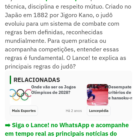
A pontuação pode ser feita por ippon ou waza-ari.
técnica, disciplina e respeito mútuo. Criado no
As penalidades são importantes em combates
Japão em 1882 por Jigoro Kano, o judô
equilibrados.
evoluiu para um sistema de combate com
O respeito mútuo é fundamental no judô.
Resumo supervisionado pelo jornalista!
regras bem definidas, reconhecidas
mundialmente. Para quem pratica ou
acompanha competições, entender essas
regras é fundamental. O Lance! te explica as
principais regras do judô?
RELACIONADAS
Onde vão ser os Jogos
Desempate no 
Olímpicos de 2028?
critérios de g
e hansoku-ma
Mais Esportes
Há 2 anos
Lancepédia
➡️ Siga o Lance! no WhatsApp e acompanhe
em tempo real as principais notícias do