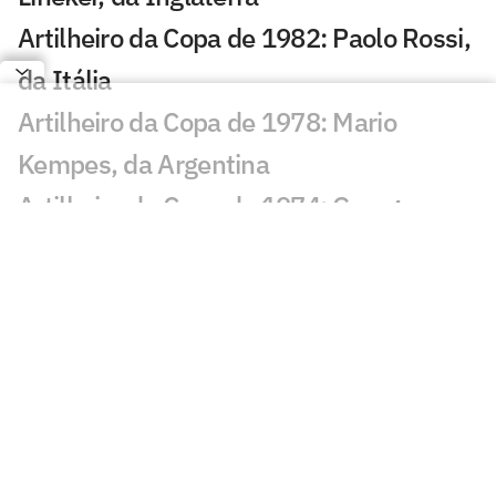
Artilheiro da Copa de 1982: Paolo Rossi,
da Itália
Artilheiro da Copa de 1978: Mario
Kempes, da Argentina
Artilheiro da Copa de 1974: Grzegorz
Lato, da Polônia
Artilheiro da Copa de 1970: Gerd Müller,
da Alemanha
Artilheiro da Copa de 1966: Eusébio, de
Portugal
Artilheiros da Copa de 1962: Garrincha e