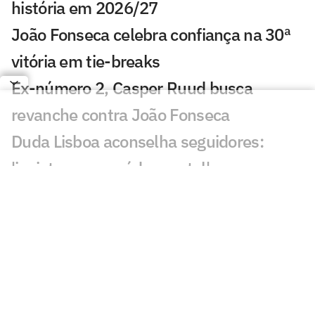
história em 2026/27
João Fonseca celebra confiança na 30ª
vitória em tie-breaks
Ex-número 2, Casper Ruud busca
revanche contra João Fonseca
Duda Lisboa aconselha seguidores:
'invistam em saúde mental'
Fora de Cincinnati, Alcaraz tem plano B
para disputar o US Open
Montreal: João Fonseca supera falta de
ritmo e vence estreia
Jaylen Brown exalta LeBron e manda