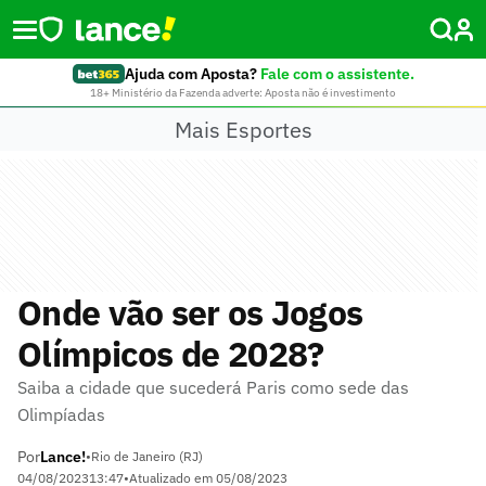
Ajuda com Aposta?
Fale com o assistente.
18+ Ministério da Fazenda adverte: Aposta não é investimento
Mais Esportes
Onde vão ser os Jogos
Olímpicos de 2028?
Saiba a cidade que sucederá Paris como sede das
Olimpíadas
Por
Lance!
•
Rio de Janeiro (RJ)
04/08/2023
13:47
•
Atualizado em
05/08/2023