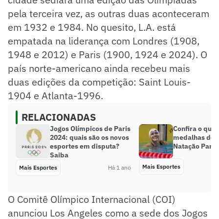
pela terceira vez, as outras duas aconteceram
em 1932 e 1984. No quesito, L.A. está
empatada na liderança com Londres (1908,
1948 e 2012) e Paris (1900, 1924 e 2024). O
país norte-americano ainda recebeu mais
duas edições da competição: Saint Louis-
1904 e Atlanta-1996.
RELACIONADAS
Jogos Olímpicos de Paris
Confira o qua
2024: quais são os novos
medalhas do 
esportes em disputa?
Natação Paral
Saiba
Mais Esportes
Mais Esportes
Há 1 ano
O Comitê Olímpico Internacional (COI)
anunciou Los Angeles como a sede dos Jogos