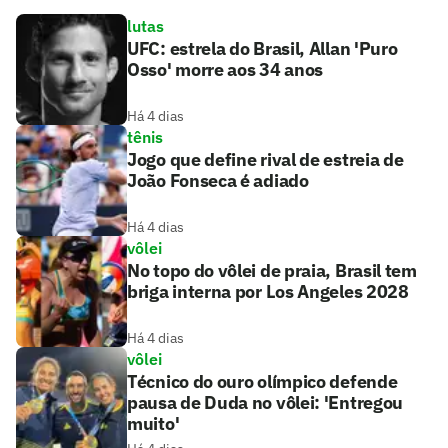
lutas
UFC: estrela do Brasil, Allan 'Puro
Osso' morre aos 34 anos
Há 4 dias
tênis
Jogo que define rival de estreia de
João Fonseca é adiado
Há 4 dias
vôlei
No topo do vôlei de praia, Brasil tem
briga interna por Los Angeles 2028
Há 4 dias
vôlei
Técnico do ouro olímpico defende
pausa de Duda no vôlei: 'Entregou
muito'