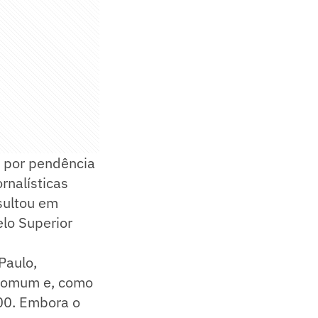
r por pendência
rnalísticas
sultou em
lo Superior
Paulo,
 Comum e, como
00. Embora o