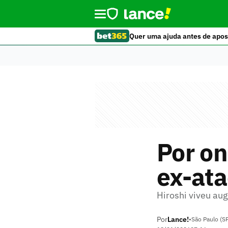
Quer uma ajuda antes de apos
Por on
ex-ata
Hiroshi viveu aug
Por
Lance!
•
São Paulo (S