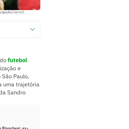
vulgação/Lance!)
estaduais entre 1999
cio dos anos 2000.
 da Coreia do Sul.
 do
futebol
ização e
 São Paulo,
a uma trajetória
nda Sandro
 Bianchesi, ex-