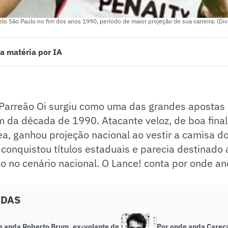
lo São Paulo no fim dos anos 1990, período de maior projeção de sua carreira. (Di
a matéria por IA
rreão Oi foi um atacante promissor do São Paulo, conquistando títulos 
sociado a um episódio jurídico que impactou o futebol brasileiro no iní
Paulo, teve passagens por clubes como Flamengo, Figueirense e equipes
 Parreão Oi surgiu como uma das grandes apostas
ado pelo jornalista!
m da década de 1990. Atacante veloz, de boa final
a, ganhou projeção nacional ao vestir a camisa do
 conquistou títulos estaduais e parecia destinado 
o no cenário nacional. O Lance! conta por onde a
ADAS
e anda Roberto Brum, ex-volante de
Por onde anda Careca