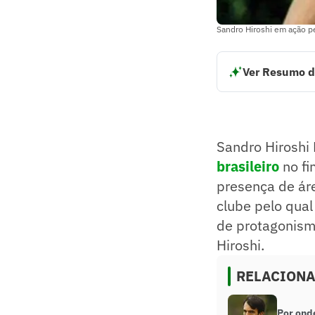
Sandro Hiroshi em ação pe
Ver Resumo d
Sandro Hiroshi Pa
e 2002.
Seu nome ficou as
Após sair do São 
Sandro Hiroshi
Resumo supervision
brasileiro
no fi
presença de áre
clube pelo qual
de protagonism
Hiroshi.
RELACION
Por ond