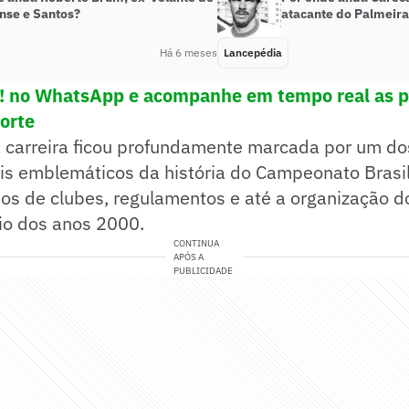
nse e Santos?
atacante do Palmeir
Há 6 meses
Lancepédia
e! no WhatsApp e acompanhe em tempo real as p
porte
a carreira ficou profundamente marcada por um do
s emblemáticos da história do Campeonato Brasile
s de clubes, regulamentos e até a organização do
cio dos anos 2000.
CONTINUA
APÓS A
PUBLICIDADE