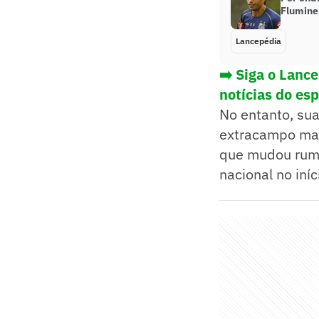
Flumine
Lancepédia
➡️ Siga o Lanc
notícias do es
No entanto, su
extracampo mai
que mudou rumo
nacional no iní