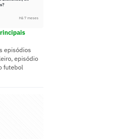
as?
Há 7 meses
rincipais
s episódios
iro, episódio
 futebol