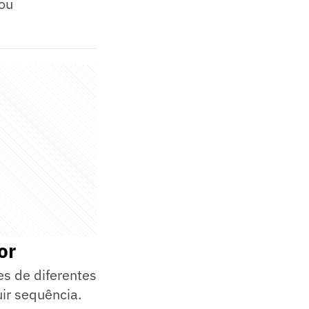
cou
or
es de diferentes
ir sequência.