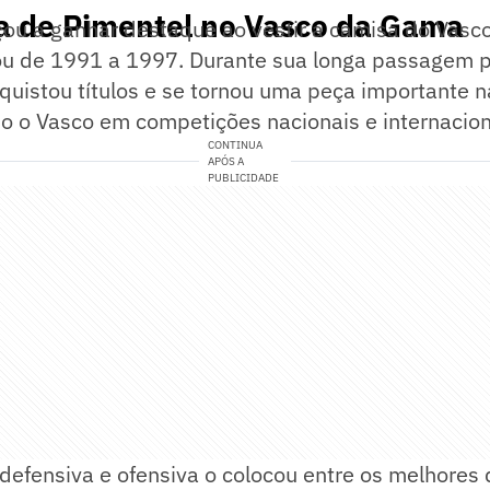
ia de Pimentel no Vasco da Gama
ou a ganhar destaque ao vestir a camisa do Vasc
ou de 1991 a 1997. Durante sua longa passagem p
nquistou títulos e se tornou uma peça importante na
do o Vasco em competições nacionais e internacion
CONTINUA
APÓS A
PUBLICIDADE
defensiva e ofensiva o colocou entre os melhores