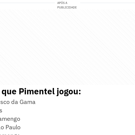
APÓS A
PUBLICIDADE
 que Pimentel jogou:
sco da Gama
s
lamengo
o Paulo