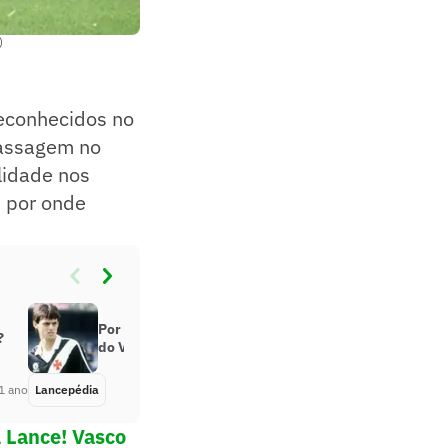
)
reconhecidos no
passagem no
lidade nos
s por onde
Por onde anda Sorato, ex-atacante
?
do Vasco?
1 ano
Lancepédia
Há 1 ano
l Lance! Vasco