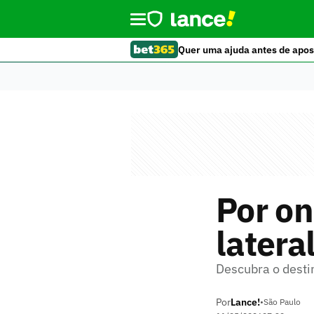
Quer uma ajuda antes de apos
Por on
latera
Descubra o destin
Por
Lance!
•
São Paulo