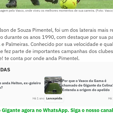
sagem pelo Vasco, onde viveu os melhores momentos de sua carreira. (Foto: Vasco
lson de Souza Pimentel, foi um dos laterais mais 
eiro durante os anos 1990, com destaque por sua 
a
e Palmeiras. Conhecido por sua velocidade e qua
le fez parte de importantes campanhas dos clube
! te conta por onde anda Pimentel.
ADAS
Por que o Vasco da Gama é
 anda Helton, ex-goleiro
chamado de Gigante da Colina
o?
Entenda a origem do apelido
Há 1 ano
Lancepédia
Há 
o Gigante agora no WhatsApp. Siga o nosso cana