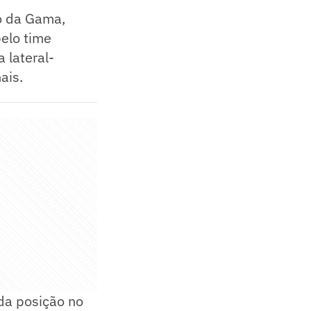
o da Gama,
elo time
 lateral-
ais.
 da posição no