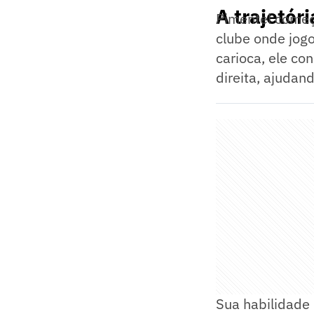
A trajetór
Pimentel começ
clube onde jog
carioca, ele co
direita, ajudan
Sua habilidade 