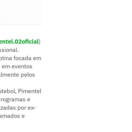
ntel.02oficial
)
sional.
rotina focada em
s em eventos
almente pelos
utebol, Pimentel
programas e
zadas por ex-
ramados e