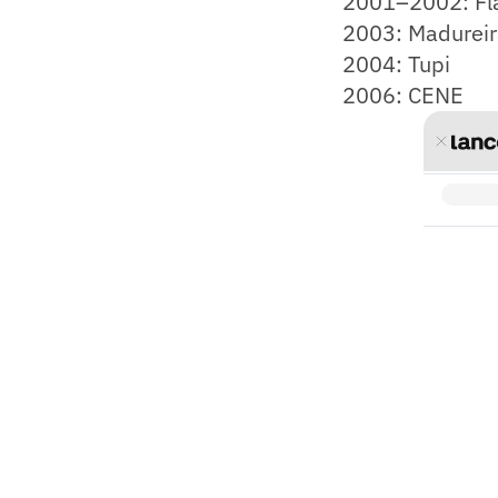
2001–2002: F
2003: Madureir
2004: Tupi
2006: CENE