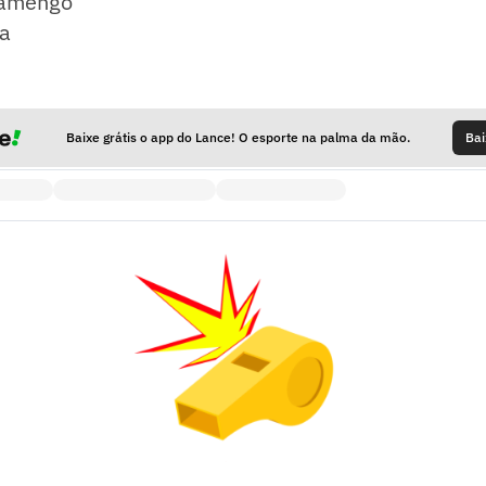
lamengo
a