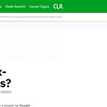
s
Onde Assistir
Lance! Jogos
Ministério da Fazenda adverte: Aposta não é investimento
x-
as?
futebol
e o Lance! no Google