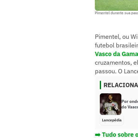
Pimentel durante sua pas
Pimentel, ou Wi
futebol brasil
Vasco da Gam
cruzamentos, e
passou. O Lance
RELACION
Por onde
do Vasc
Lancepédia
➡️ Tudo sobre 