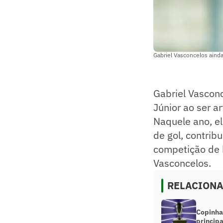
Gabriel Vasconcelos ainda
Gabriel Vascon
Júnior ao ser a
Naquele ano, el
de gol, contrib
competição de b
Vasconcelos.
RELACION
Copinha:
principa