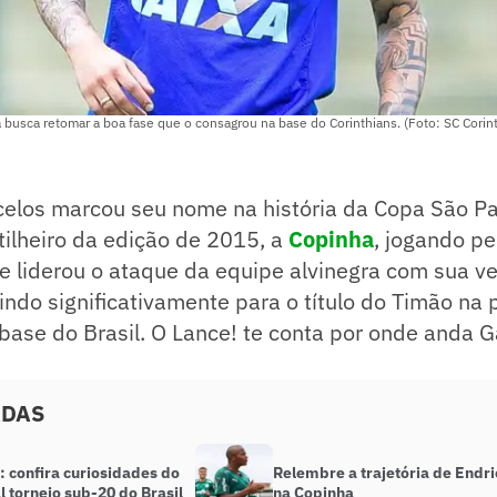
 busca retomar a boa fase que o consagrou na base do Corinthians. (Foto: SC Corin
celos marcou seu nome na história da Copa São Pa
rtilheiro da edição de 2015, a
Copinha
, jogando pe
e liderou o ataque da equipe alvinegra com sua ve
uindo significativamente para o título do Timão na p
ase do Brasil. O Lance! te conta por onde anda G
ADAS
 confira curiosidades do
Relembre a trajetória de Endri
l torneio sub-20 do Brasil
na Copinha