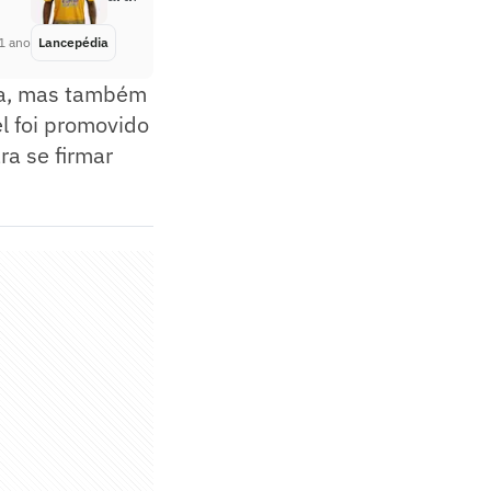
1 ano
Lancepédia
Há 1 ano
ca, mas também
el foi promovido
ra se firmar