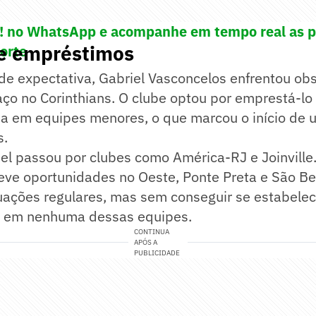
e! no WhatsApp e acompanhe em tempo real as p
 e empréstimos
porte
de expectativa, Gabriel Vasconcelos enfrentou ob
ço no Corinthians. O clube optou por emprestá-lo
a em equipes menores, o que marcou o início de u
s.
el passou por clubes como América-RJ e Joinville
teve oportunidades no Oeste, Ponte Preta e São Be
ações regulares, mas sem conseguir se estabelec
e em nenhuma dessas equipes.
CONTINUA
APÓS A
PUBLICIDADE