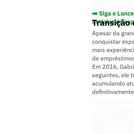
➡️ Siga o Lanc
Transição
notícias do es
Apesar da gran
conquistar espa
mais experiênci
de empréstimo
Em 2016, Gabri
seguintes, ele 
acumulando atu
definitivament