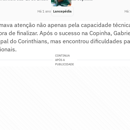
Há 1 ano
Lancepédia
Há 
mava atenção não apenas pela capacidade técni
hora de finalizar. Após o sucesso na Copinha, Gabri
ipal do Corinthians, mas encontrou dificuldades pa
ionais.
CONTINUA
APÓS A
PUBLICIDADE