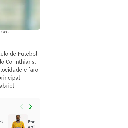
thians)
ulo de Futebol
lo Corinthians.
locidade e faro
rincipal
abriel
ck
Por onde anda Geovane Itinga,
artilheiro da Copinha de 2016?