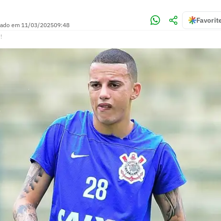
Favorit
zado em
11/03/2025
09:48
!