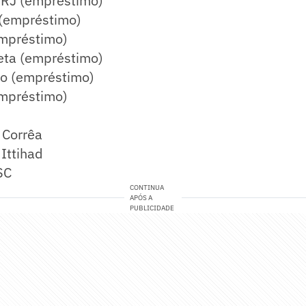
-RJ (empréstimo)
 (empréstimo)
mpréstimo)
eta (empréstimo)
o (empréstimo)
mpréstimo)
 Corrêa
Ittihad
SC
CONTINUA
APÓS A
PUBLICIDADE