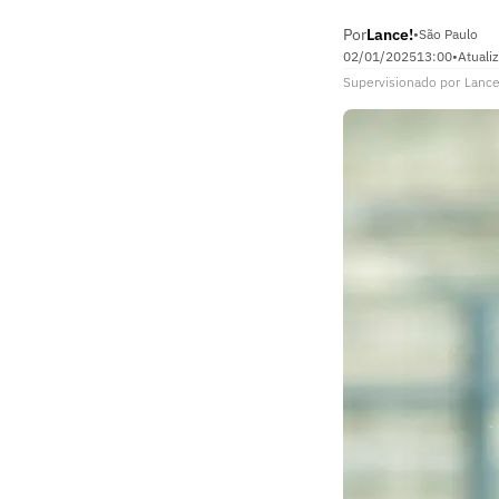
Por
Lance!
•
São Paulo
02/01/2025
13:00
•
Atuali
Supervisionado
por
Lance