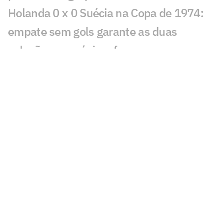
Holanda 0 x 0 Suécia na Copa de 1974:
empate sem gols garante as duas
seleções na próxima fase
Escócia 0 x 3 Marrocos na Copa de
1998: africanos vencem, mas seleções
acabam eliminadas da Copa
Coreia do Sul 1 x 3 México na Copa de
1998: Hernández brilha e vira para
mexicanos
Croácia 2 x 1 Inglaterra na Copa de
2018: Na prorrogação, croatas marcam
e vão para final na Rússia