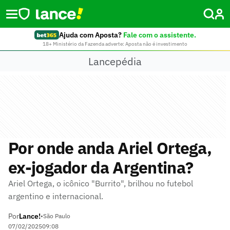
Ajuda com Aposta?
Fale com o assistente.
18+ Ministério da Fazenda adverte: Aposta não é investimento
Lancepédia
Por onde anda Ariel Ortega,
ex-jogador da Argentina?
Ariel Ortega, o icônico "Burrito", brilhou no futebol
argentino e internacional.
Por
Lance!
•
São Paulo
07/02/2025
09:08