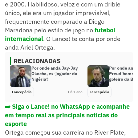
e 2000. Habilidoso, veloz e com um drible
único, ele era um jogador imprevisível,
frequentemente comparado a Diego
Maradona pelo estilo de jogo no
futebol
internacional
. O Lance! te conta por onde
anda Ariel Ortega.
RELACIONADAS
Por onde anda Jay-Jay
Por onde anda
Okocha, ex-jogador da
Preud’homme,
Nigéria?
goleiro da Bél
Lancepédia
Há 1 ano
Lancepédia
➡️ Siga o Lance! no WhatsApp e acompanhe
em tempo real as principais notícias do
esporte
Ortega começou sua carreira no River Plate,