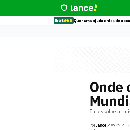
Quer uma ajuda antes de apos
Onde o
Mundi
Flu escolhe a Un
Por
Lance!
•
São Paulo (S