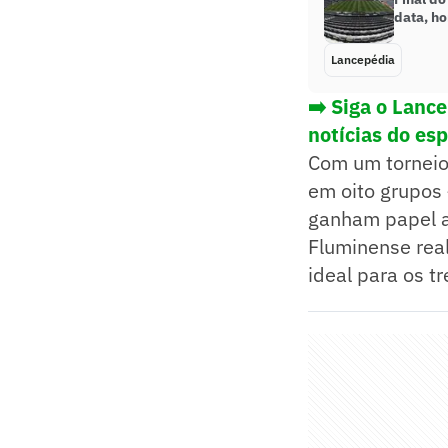
data, ho
Lancepédia
➡️ Siga o Lanc
notícias do es
Com um torneio
em oito grupos 
ganham papel ai
Fluminense real
ideal para os t