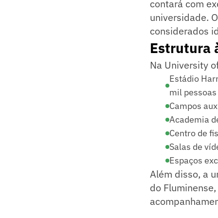
contará com ex
universidade. O
considerados id
Estrutura 
Na University o
Estádio Har
mil pessoas
Campos auxi
Academia de
Centro de fi
Salas de ví
Espaços exc
Além disso, a u
do Fluminense, 
acompanhament