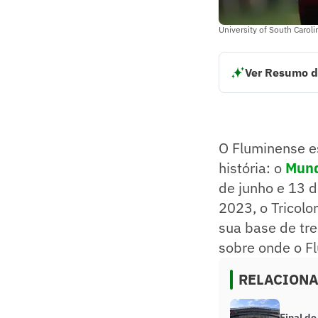
University of South Carol
Ver Resumo d
Fluminense se pre
EUA.
Treinamentos acon
A delegação embar
O Fluminense e
Estreia será cont
Objetivo é otimiza
história: o
Mund
Resumo supervision
de junho e 13 
2023, o Tricolo
sua base de tr
sobre onde o Fl
RELACION
Final do