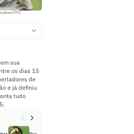
onçalves/FFC)
a 13 de julho nos
 em sua
ntre os dias 15
bertadores de
o e já definiu
conta tudo
5.
ubes
Quanto custam os ingressos do