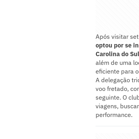
Após visitar se
optou por se in
Carolina do Su
além de uma loc
eficiente para 
A delegação tri
voo fretado, c
seguinte. O cl
viagens, buscan
performance.