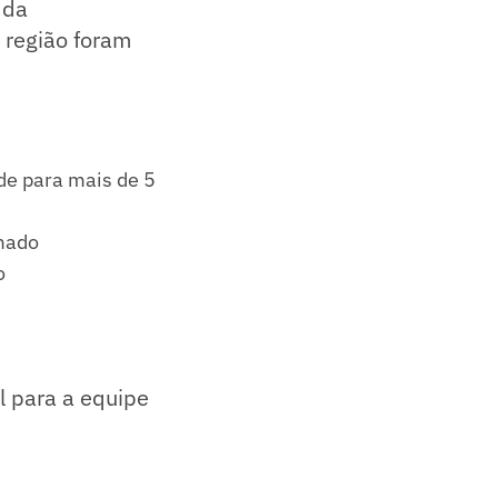
 da
 região foram
de para mais de 5
amado
o
l para a equipe