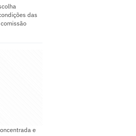
scolha
condições das
a comissão
concentrada e