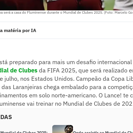
ina será a casa do Fluminense durante o Mundial de Clubes 2025. (Foto: Marcelo G
a matéria por IA
para para o Mundial de Clubes da FIFA 2025, que ocorre de 15 de junho 
tecerão na University of South Carolina, em Columbia.
cará em 6 de junho e realizará sua primeira atividade em 7 de junho.
stá preparado para mais um desafio internacional
ra o Borussia Dortmund no dia 17 de junho, no MetLife Stadium.
r logística e preparar o elenco para a competição.
ial de Clubes
da FIFA 2025, que será realizado e
ado pelo jornalista!
de julho, nos Estados Unidos. Campeão da Copa Li
r das Laranjeiras chega embalado para a competiçã
einamentos em solo norte-americano. O Lance! te 
uminense vai treinar no Mundial de Clubes de 202
ADAS
 Mundial de Clubes 2025:
Onde assistir ao Mundial de Cl