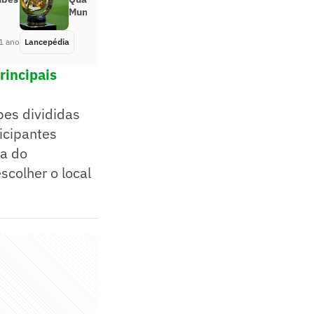
Mundial de Clubes 2025
1 ano
Lancepédia
Há 1 ano
rincipais
es divididas
ticipantes
ca do
scolher o local