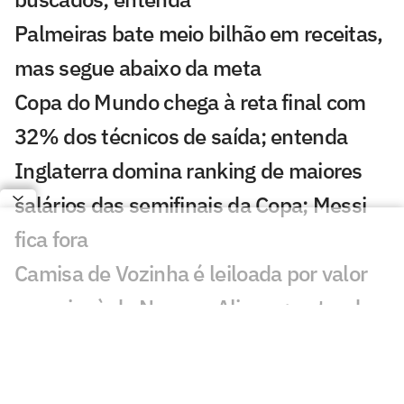
Palmeiras bate meio bilhão em receitas,
mas segue abaixo da meta
Copa do Mundo chega à reta final com
32% dos técnicos de saída; entenda
Inglaterra domina ranking de maiores
salários das semifinais da Copa; Messi
fica fora
Camisa de Vozinha é leiloada por valor
superior à de Neuer e Alisson; entenda
Fifa vai vender pedaços do gramado da
final da Copa; veja preço e como