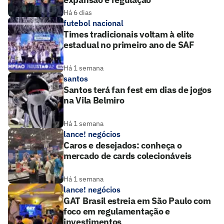
Há 6 dias
futebol nacional
Times tradicionais voltam à elite
estadual no primeiro ano de SAF
Há 1 semana
santos
Santos terá fan fest em dias de jogos
na Vila Belmiro
Há 1 semana
lance! negócios
Caros e desejados: conheça o
mercado de cards colecionáveis
Há 1 semana
lance! negócios
GAT Brasil estreia em São Paulo com
foco em regulamentação e
investimentos