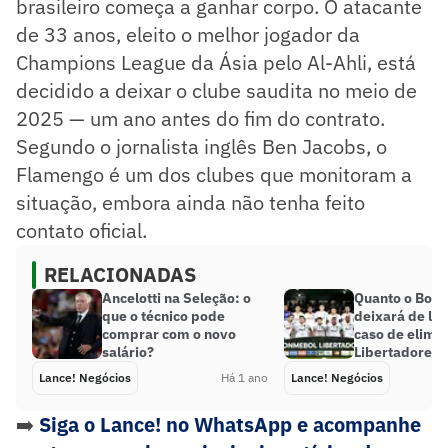
brasileiro começa a ganhar corpo. O atacante
de 33 anos, eleito o melhor jogador da
Champions League da Ásia pelo Al-Ahli, está
decidido a deixar o clube saudita no meio de
2025 — um ano antes do fim do contrato.
Segundo o jornalista inglês Ben Jacobs, o
Flamengo é um dos clubes que monitoram a
situação, embora ainda não tenha feito
contato oficial.
RELACIONADAS
Ancelotti na Seleção: o
Quanto o Bota
que o técnico pode
deixará de lu
comprar com o novo
caso de elimi
salário?
Libertadores?
Lance! Negócios
Há 1 ano
Lance! Negócios
➡️
Siga o Lance! no WhatsApp e acompanhe