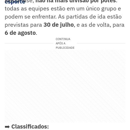
Nesta fase,
não há mais divisão por potes
:
esporte
todas as equipes estão em um único grupo e
podem se enfrentar. As partidas de ida estão
previstas para
30 de julho
, e as de volta, para
6 de agosto
.
CONTINUA
APÓS A
PUBLICIDADE
➡️
Classificados: