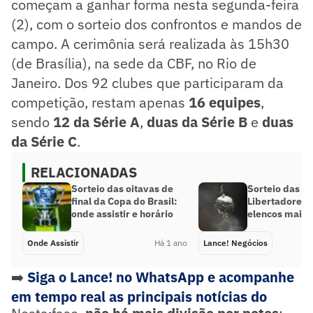
começam a ganhar forma nesta segunda-feira
(2), com o sorteio dos confrontos e mandos de
campo. A cerimônia será realizada às 15h30
(de Brasília), na sede da CBF, no Rio de
Janeiro. Dos 92 clubes que participaram da
competição, restam apenas
16 equipes
,
sendo
12 da Série A
,
duas da Série B
e
duas
da Série C
.
RELACIONADAS
Sorteio das oitavas de
Sorteio das oi
final da Copa do Brasil:
Libertadores:
onde assistir e horário
elencos mais 
Onde Assistir
Há 1 ano
Lance! Negócios
➡️
Siga o Lance! no WhatsApp e acompanhe
em tempo real as principais notícias do