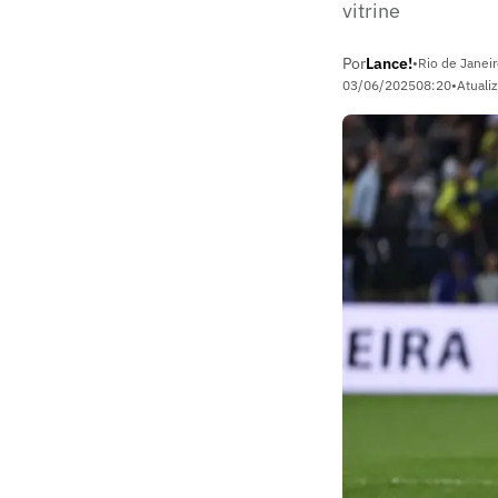
vitrine
Por
Lance!
•
Rio de Janeir
03/06/2025
08:20
•
Atuali