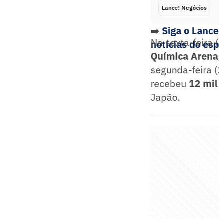
Lance! Negócios
➡️
Siga o Lanc
Na sexta-feira 
notícias do es
Química Arena
segunda-feira (
recebeu
12 mil
Japão.