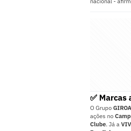
nacional - afirm
✅ Marcas 
O Grupo
GIROA
ações no
Campe
Clube
. Já a
VIV