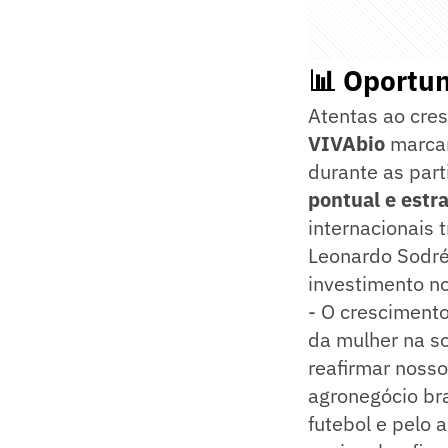
📊 Oportu
Atentas ao cre
VIVAbio
marca
durante as part
pontual e estr
internacionais 
Leonardo Sodr
investimento no
- O crescimento
da mulher na s
reafirmar nosso
agronegócio br
futebol e pelo 