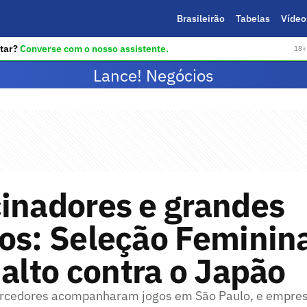
Brasileirão
Tabelas
Vídeo
tar?
Converse com o nosso assistente.
18+ 
Lance! Negócios
inadores e grandes
os: Seleção Feminin
 alto contra o Japão
torcedores acompanharam jogos em São Paulo, e empre