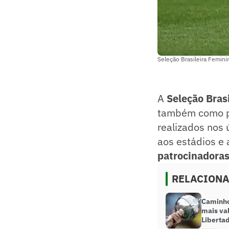
Seleção Brasileira Femini
A
Seleção Bras
também como p
realizados nos 
aos estádios e 
patrocinadora
RELACION
Caminho 
mais va
Liberta