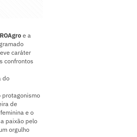
ROAgro
e a
 gramado
teve caráter
s confrontos
a do
 o protagonismo
ira de
feminina e o
a paixão pelo
 um orgulho