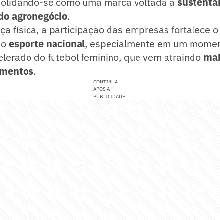
solidando-se como uma marca voltada à
sustenta
do agronegócio
.
a física, a participação das empresas fortalece o
 o
esporte nacional
, especialmente em um mome
elerado do futebol feminino, que vem atraindo
mai
imentos
.
CONTINUA
APÓS A
PUBLICIDADE