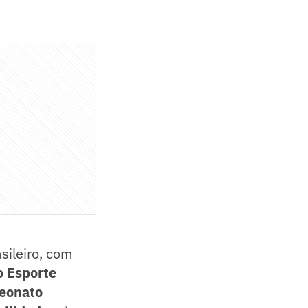
sileiro, com
o Esporte
peonato