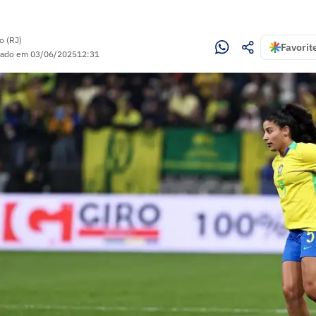
o (RJ)
Favorit
zado em
03/06/2025
12:31