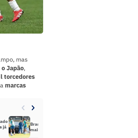
campo, mas
 o Japão
,
l torcedores
 a
marcas
cado
Brasil no top 5: veja as seleções
s já
mais valiosas da Data Fifa