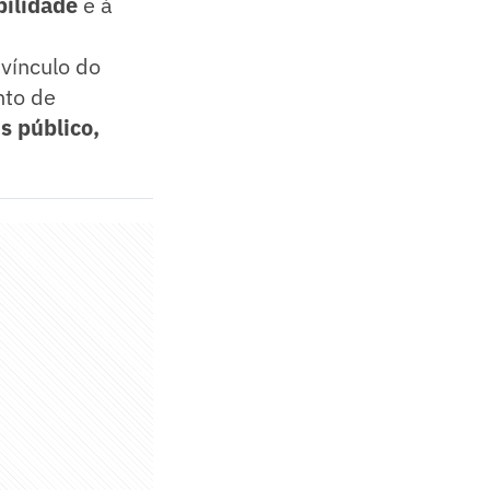
bilidade
e à
 vínculo do
nto de
s público,