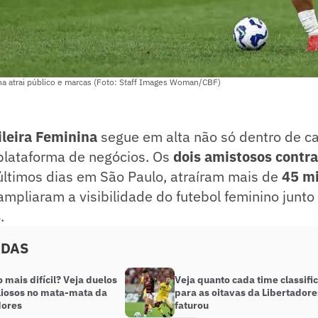
na atrai público e marcas (Foto: Staff Images Woman/CBF)
ileira Feminina
segue em alta não só dentro de 
lataforma de negócios. Os
dois amistosos contra
últimos dias em São Paulo, atraíram mais de
45 mi
ampliaram a visibilidade do futebol feminino junto
s
.
ADAS
mais difícil? Veja duelos
Veja quanto cada time classifi
liosos no mata-mata da
para as oitavas da Libertadore
dores
faturou