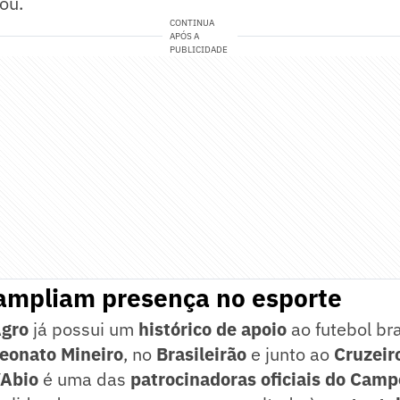
ou.
CONTINUA
APÓS A
PUBLICIDADE
ampliam presença no esporte
gro
já possui um
histórico de apoio
ao futebol bra
onato Mineiro
, no
Brasileirão
e junto ao
Cruzeir
Abio
é uma das
patrocinadoras oficiais do Cam