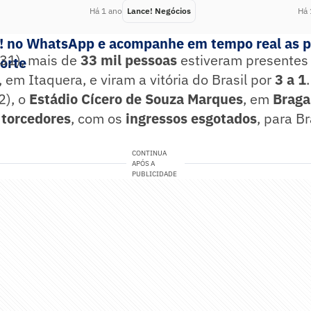
Há 1 ano
Lance! Negócios
Há 
e! no WhatsApp e acompanhe em tempo real as p
(31), mais de
33 mil pessoas
estiveram presentes
porte
, em Itaquera, e viram a vitória do Brasil por
3 a 1
2), o
Estádio Cícero de Souza Marques
, em
Braga
 torcedores
, com os
ingressos esgotados
, para Br
CONTINUA
APÓS A
PUBLICIDADE