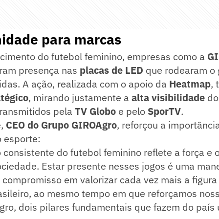
nidade para marcas
scimento do futebol feminino, empresas como a
GI
ram presença nas
placas de LED
que rodearam o
idas. A ação, realizada com o apoio da
Heatmap
, 
atégico
, mirando justamente a
alta visibilidade
do
transmitidos pela
TV Globo
e pelo
SporTV
.
é,
CEO do Grupo GIROAgro
, reforçou a importânci
 esporte:
 consistente do futebol feminino reflete a força e
ociedade. Estar presente nesses jogos é uma mane
 compromisso em valorizar cada vez mais a figura 
asileiro, ao mesmo tempo em que reforçamos noss
agro, dois pilares fundamentais que fazem do país