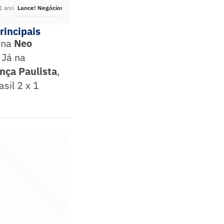
1 ano
Lance! Negócios
Há 1 ano
rincipais
 na
Neo
. Já na
nça Paulista
,
asil 2 x 1