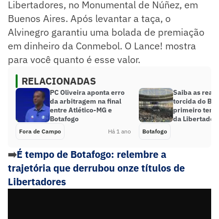
Libertadores, no Monumental de Núñez, em
Buenos Aires. Após levantar a taça, o
Alvinegro garantiu uma bolada de premiação
em dinheiro da Conmebol. O Lance! mostra
para você quanto é esse valor.
RELACIONADAS
PC Oliveira aponta erro
Saiba as reaç
da arbitragem na final
torcida do Bo
entre Atlético-MG e
primeiro temp
Botafogo
da Libertador
Fora de Campo
Há 1 ano
Botafogo
➡️
É tempo de Botafogo: relembre a
trajetória que derrubou onze títulos de
Libertadores