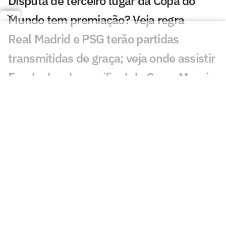
Disputa de terceiro lugar da Copa do
Mundo tem premiação? Veja regra
Real Madrid e PSG terão partidas
transmitidas de graça; veja onde assistir
Em duelos da semifinal da Copa, Messi e
Mbappé são os jogadores mais
buscados; entenda
Palmeiras bate meio bilhão em receitas,
mas segue abaixo da meta
Copa do Mundo chega à reta final com
32% dos técnicos de saída; entenda
Inglaterra domina ranking de maiores