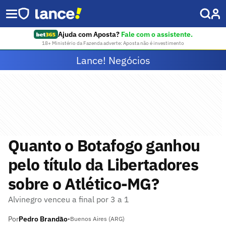
Ajuda com Aposta?
Fale com o assistente.
18+ Ministério da Fazenda adverte: Aposta não é investimento
Lance! Negócios
Quanto o Botafogo ganhou
pelo título da Libertadores
sobre o Atlético-MG?
Alvinegro venceu a final por 3 a 1
Por
Pedro Brandão
•
Buenos Aires (ARG)