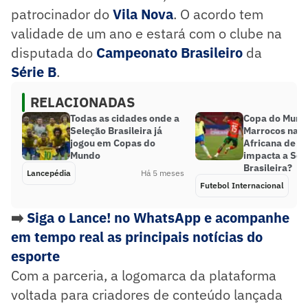
patrocinador do
Vila Nova
. O acordo tem
validade de um ano e estará com o clube na
disputada do
Campeonato Brasileiro
da
Série B
.
RELACIONADAS
Todas as cidades onde a
Copa do Mundo
Seleção Brasileira já
Marrocos na 
jogou em Copas do
Africana de N
Mundo
impacta a Sel
Brasileira?
Lancepédia
Há 5 meses
Futebol Internacional
➡️
Siga o Lance! no WhatsApp e acompanhe
em tempo real as principais notícias do
esporte
Com a parceria, a logomarca da plataforma
voltada para criadores de conteúdo lançada