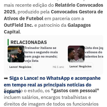
mais recente edição do
Relatório Convocados
2025
, produzido pela
Convocados Gestora de
Ativos de Futebol
em parceria com a
OutField Inc.
e patrocínio da
Galapagos
Capital
.
RELACIONADAS
Treinador italiano se
Lista dos jog
torna o segundo mais
valiosos do mu
bem pago no mundo;
talentos brasi
veja lista
Lance! Negócios
Lance! Negócios
Há 1 ano
➡️
Siga o Lance! no WhatsApp e acompanhe
em tempo real as principais notícias do
Segundo o estudo, os
"gastos com pessoal"
esporte
incluem salários, encargos trabalhistas e
direitos de imagem de todos os funcionários