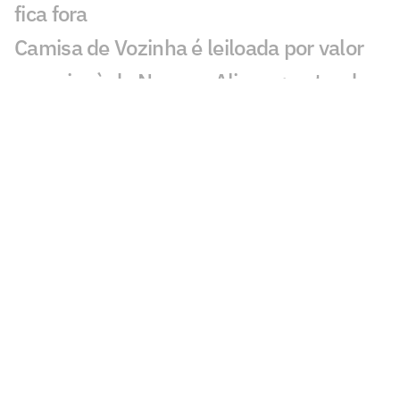
fica fora
Camisa de Vozinha é leiloada por valor
superior à de Neuer e Alisson; entenda
Fifa vai vender pedaços do gramado da
final da Copa; veja preço e como
comprar
Seleções disputam premiação milionária
recorde nas semifinais da Copa; veja
valores
Ataques das semifinalistas da Copa
superam demais posições; veja valores
Santos vai faturar quantia milionária