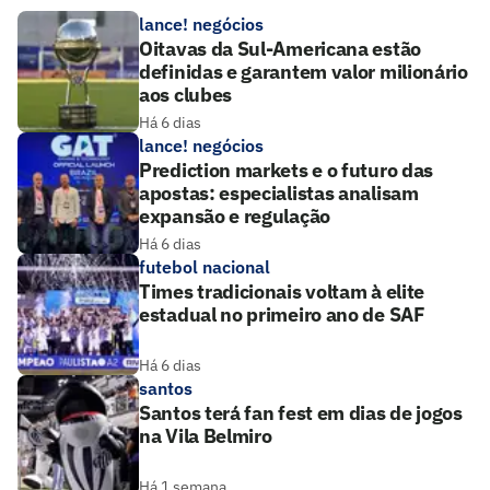
lance! negócios
Oitavas da Sul-Americana estão
definidas e garantem valor milionário
aos clubes
Há 6 dias
lance! negócios
Prediction markets e o futuro das
apostas: especialistas analisam
expansão e regulação
Há 6 dias
futebol nacional
Times tradicionais voltam à elite
estadual no primeiro ano de SAF
Há 6 dias
santos
Santos terá fan fest em dias de jogos
na Vila Belmiro
Há 1 semana