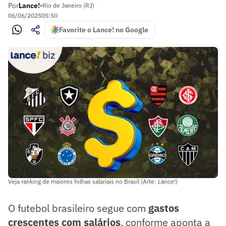
Por
Lance!
•
Rio de Janeiro (RJ)
06/06/2025
05:50
Favorite o Lance! no Google
Veja ranking de maiores folhas salariais no Brasil (Arte: Lance!)
O futebol brasileiro segue com
gastos
crescentes com salários
, conforme aponta a