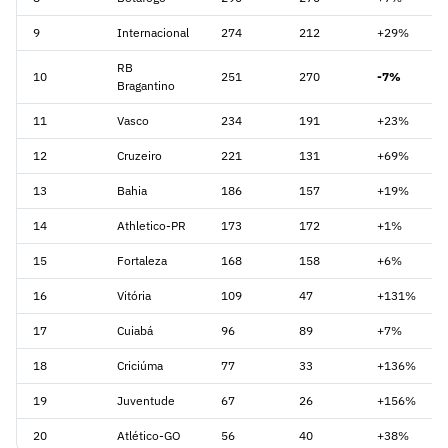
9
Internacional
274
212
+29%
RB
10
251
270
-7%
Bragantino
11
Vasco
234
191
+23%
12
Cruzeiro
221
131
+69%
13
Bahia
186
157
+19%
14
Athletico-PR
173
172
+1%
15
Fortaleza
168
158
+6%
16
Vitória
109
47
+131%
17
Cuiabá
96
89
+7%
18
Criciúma
77
33
+136%
19
Juventude
67
26
+156%
20
Atlético-GO
56
40
+38%