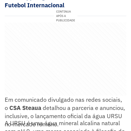
Futebol Internacional
CONTINUA
APÓS A
PUBLICIDADE
Em comunicado divulgado nas redes sociais,
o
CSA Steaua
detalhou a parceria e anunciou,
inclusive, o lançamento oficial da água URSU
A URSU é uma água mineral alcalina natural
no mercado romeno.