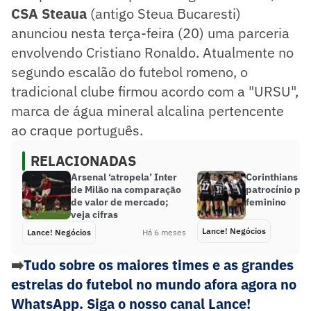
CSA Steaua
(antigo Steua Bucaresti)
anunciou nesta terça-feira (20) uma parceria
envolvendo Cristiano Ronaldo. Atualmente no
segundo escalão do futebol romeno, o
tradicional clube firmou acordo com a "URSU",
marca de água mineral alcalina pertencente
ao craque português.
RELACIONADAS
Arsenal ‘atropela’ Inter
Corinthians a
de Milão na comparação
patrocínio par
de valor de mercado;
feminino
veja cifras
Lance! Negócios
Lance! Negócios
Há 6 meses
➡️
Tudo sobre os maiores times e as grandes
estrelas do futebol no mundo afora agora no
WhatsApp. Siga o nosso canal Lance!