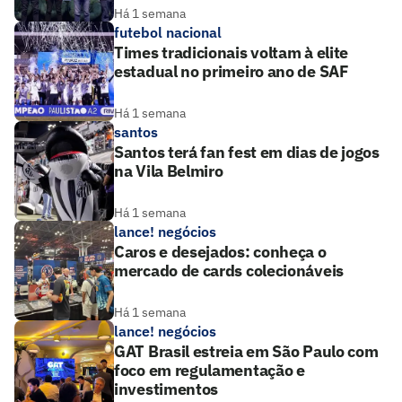
Há 1 semana
futebol nacional
Times tradicionais voltam à elite
estadual no primeiro ano de SAF
Há 1 semana
santos
Santos terá fan fest em dias de jogos
na Vila Belmiro
Há 1 semana
lance! negócios
Caros e desejados: conheça o
mercado de cards colecionáveis
Há 1 semana
lance! negócios
GAT Brasil estreia em São Paulo com
foco em regulamentação e
investimentos