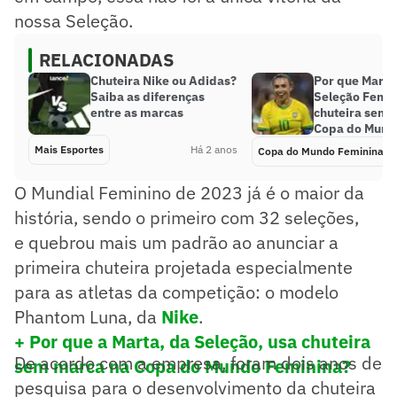
nossa Seleção.
RELACIONADAS
Chuteira Nike ou Adidas?
Por que Marta
Saiba as diferenças
Seleção Femin
entre as marcas
chuteira sem 
Copa do Mund
Mais Esportes
Há 2 anos
Copa do Mundo Feminina
O Mundial Feminino de 2023 já é o maior da
história, sendo o primeiro com 32 seleções,
e quebrou mais um padrão ao anunciar a
primeira chuteira projetada especialmente
para as atletas da competição: o modelo
Phantom Luna, da
Nike
.
+ Por que a Marta, da Seleção, usa chuteira
De acordo com a empresa, foram dois anos de
sem marca na Copa do Mundo Feminina?
pesquisa para o desenvolvimento da chuteira