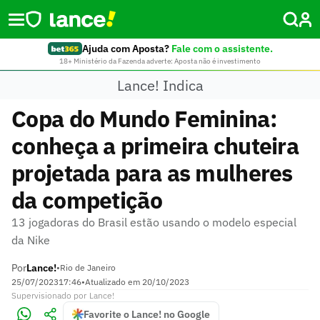
Ajuda com Aposta?
Fale com o assistente.
18+ Ministério da Fazenda adverte: Aposta não é investimento
Lance! Indica
Copa do Mundo Feminina:
conheça a primeira chuteira
projetada para as mulheres
da competição
13 jogadoras do Brasil estão usando o modelo especial
da Nike
Por
Lance!
•
Rio de Janeiro
25/07/2023
17:46
•
Atualizado em
20/10/2023
Supervisionado
por
Lance!
Favorite o Lance! no Google