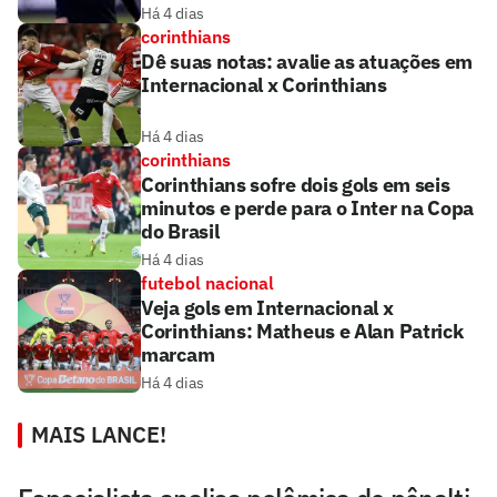
Há 4 dias
corinthians
Dê suas notas: avalie as atuações em
Internacional x Corinthians
Há 4 dias
corinthians
Corinthians sofre dois gols em seis
minutos e perde para o Inter na Copa
do Brasil
Há 4 dias
futebol nacional
Veja gols em Internacional x
Corinthians: Matheus e Alan Patrick
marcam
Há 4 dias
MAIS LANCE!