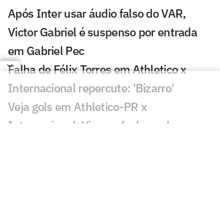
Após Inter usar áudio falso do VAR,
Victor Gabriel é suspenso por entrada
em Gabriel Pec
Falha de Félix Torres em Athletico x
Internacional repercute: 'Bizarro'
Veja gols em Athletico-PR x
Internacional: Viveros fecha o placar
Victor Gabriel pode ser suspenso até
Gabriel Pec voltar a jogar; entenda
Lesionados e suspensos da 20ª rodada
do Brasileirão
Palmeiras e Flamengo 'invertem papéis',