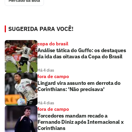
Mercado da Bola
SUGERIDA PARA VOCÊ!
copa do brasil
Análise tática do Guffo: os destaques
da ida das oitavas da Copa do Brasil
Há 4 dias
fora de campo
Lingard vira assunto em derrota do
Corinthians: 'Não precisava'
Há 4 dias
fora de campo
Torcedores mandam recado a
Fernando Diniz após Internacional x
Corinthians