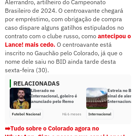
Alerrandro, artilheiro do Campeonato
Brasileiro de 2024. O centroavante chegará
por empréstimo, com obrigação de compra
caso dispare alguns gatilhos estipulados no
contrato com o clube russo, como
antecipou o
Lance!
mais cedo.
O centroavante está
inscrito no Gauchão pelo Colorado, já que o
nome dele saiu no BID ainda tarde desta
sexta-feira (30).
RELACIONADAS
Liberado no
Estreia no Bras
Internacional, goleiro é
sinal de alerta
anunciado pelo Remo
Internacional
Futebol Nacional
Há 6 meses
Internacional
➡️Tudo sobre o Colorado agora no