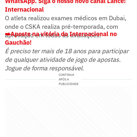
WhatsApp. Siga o nosso novo canal Lance!
Internacional
O atleta realizou exames médicos em Dubai,
onde o CSKA realiza pré-temporada, com
➡️Aposte na vitória do Internacional no
aprovação em todas as avaliações.
Gauchão!
É preciso ter mais de 18 anos para participar
de qualquer atividade de jogo de apostas.
Jogue de forma responsável.
CONTINUA
APÓS A
PUBLICIDADE