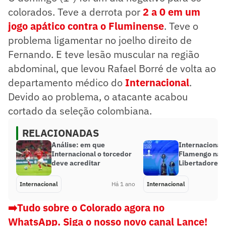
colorados. Teve a derrota por
2 a 0 em um
jogo apático contra o Fluminense
. Teve o
problema ligamentar no joelho direito de
Fernando. E teve lesão muscular na região
abdominal, que levou Rafael Borré de volta ao
departamento médico do
Internacional
.
Devido ao problema, o atacante acabou
cortado da seleção colombiana.
RELACIONADAS
Análise: em que
Internacional
Internacional o torcedor
Flamengo nas 
deve acreditar
Libertadores
Internacional
Há 1 ano
Internacional
➡️Tudo sobre o Colorado agora no
WhatsApp. Siga o nosso novo canal Lance!