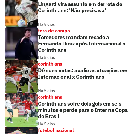
Lingard vira assunto em derrota do
Corinthians: 'Não precisava'
Há 5 dias
fora de campo
Torcedores mandam recado a
Fernando Diniz após Internacional x
Corinthians
Há 5 dias
corinthians
Dê suas notas: avalie as atuações em
Internacional x Corinthians
Há 5 dias
corinthians
Corinthians sofre dois gols em seis
minutos e perde para o Inter na Copa
do Brasil
Há 5 dias
futebol nacional