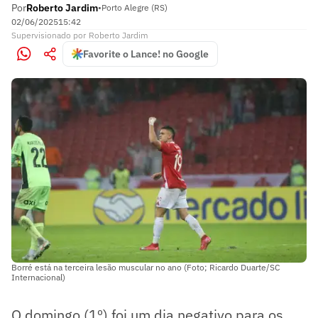
Por
Roberto Jardim
•
Porto Alegre (RS)
02/06/2025
15:42
Supervisionado
por
Roberto Jardim
Favorite o Lance! no Google
Borré está na terceira lesão muscular no ano (Foto; Ricardo Duarte/SC
Internacional)
O domingo (1º) foi um dia negativo para os