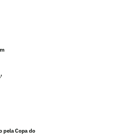
em
'
go pela Copa do