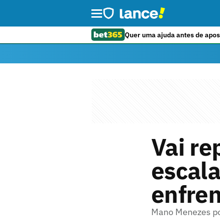
Quer uma ajuda antes de apos
Vai re
escal
enfren
Mano Menezes po