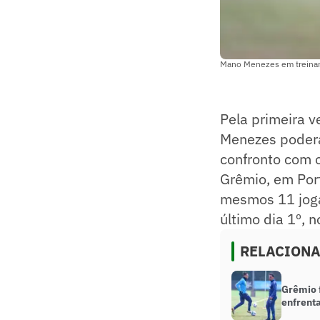
Mano Menezes em treinam
Pela primeira v
Menezes poderá 
confronto com 
Grêmio, em Por
mesmos 11 joga
último dia 1º, 
RELACION
Grêmio 
enfrenta