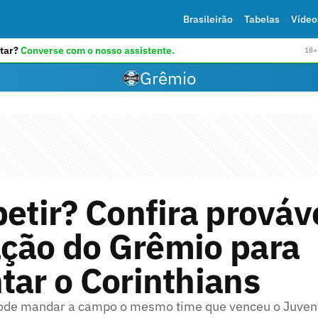
Brasileirão
Tabelas
Vídeo
tar?
Converse com o nosso assistente.
18+ 
Grêmio
petir? Confira prováv
ação do Grêmio para
tar o Corinthians
de mandar a campo o mesmo time que venceu o Juven