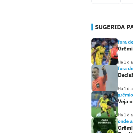
SUGERIDA PA
fora d
Grêmio
Há 1 dia
fora d
Decisã
Há 1 dia
grêmio
Veja o
Há 1 dia
onde as
Grêmio