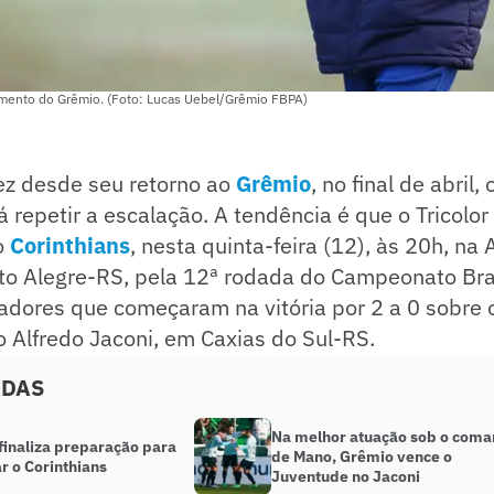
ento do Grêmio. (Foto: Lucas Uebel/Grêmio FBPA)
ez desde seu retorno ao
Grêmio
, no final de abril
repetir a escalação. A tendência é que o Tricolor
o
Corinthians
, nesta quinta-feira (12), às 20h, na
to Alegre-RS, pela 12ª rodada do Campeonato Bras
dores que começaram na vitória por 2 a 0 sobre 
no Alfredo Jaconi, em Caxias do Sul-RS.
ADAS
Na melhor atuação sob o com
finaliza preparação para
de Mano, Grêmio vence o
r o Corinthians
Juventude no Jaconi