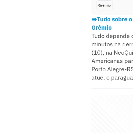
Grêmio
➡️Tudo sobre o
Grêmio
Tudo depende da
minutos na derro
(10), na NeoQuí
Americanas par
Porto Alegre-RS
atue, o paragua