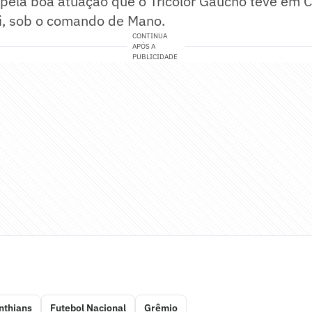
pela boa atuação que o Tricolor Gaúcho teve em Ca
ui, sob o comando de Mano.
CONTINUA
APÓS A
PUBLICIDADE
nthians
Futebol Nacional
Grêmio