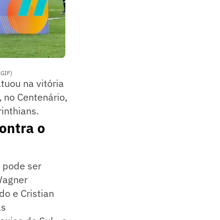
AGIF)
tuou na vitória
, no Centenário,
inthians.
ontra o
e pode ser
 Wagner
do e Cristian
as