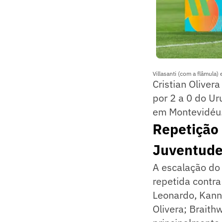
Villasanti (com a flâmula
Cristian Oliver
por 2 a 0 do Ur
em Montevidéu. 
Repetição 
Juventud
A escalação do 
repetida contra
Leonardo, Kanne
Olivera; Braith