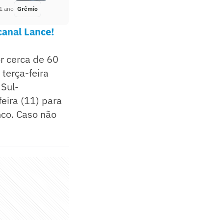
1 ano
Grêmio
Há 1 ano
canal Lance!
or cerca de 60
 terça-feira
 Sul-
eira (11) para
nco. Caso não