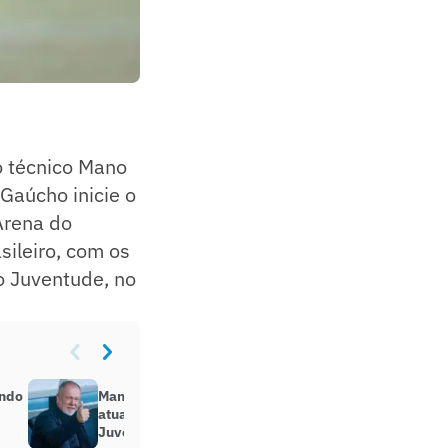
, o técnico Mano
 Gaúcho inicie o
 Arena do
ileiro, com os
o Juventude, no
ando
Mano comemora vitória com boa
atuação do Grêmio contra o
Juventude: ‘Muito contente’