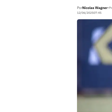
Por
Nícolas Wagner
•
Po
12/06/2025
07:45