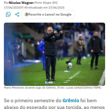
Por
Nícolas Wagner
•
Porto Alegre (RS)
17/06/2025
07:45
•
Atualizado em
17/06/2025
Favorite o Lance! no Google
Mano Menezes durante jogo do Grêmio. (Foto: Lucas Uebel/Grêmio FBPA)
Se o primeiro semestre do
Grêmio
foi bem
abaixo do esperado por sua torcida, ao menos