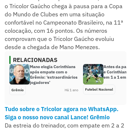
o Tricolor Gaúcho chega à pausa para a Copa
do Mundo de Clubes em uma situação
confortável no Campeonato Brasileiro, na 11ª
colocação, com 16 pontos. Os números
comprovam que o Tricolor Gaúcho evoluiu
desde a chegada de Mano Menezes.
RELACIONADAS
Mano elogia Corinthians
Antes da para
após empate com o
e Corinthian
Grêmio: ‘extraordinários
em 1 a 1 em P
jogadores’
Futebol Nacional
Grêmio
Há 1 ano
Tudo sobre o Tricolor agora no WhatsApp.
Siga o nosso novo canal Lance! Grêmio
Da estreia do treinador, com empate em 2 a 2