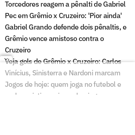
Torcedores reagem a pênalti de Gabriel
Pec em Grêmio x Cruzeiro: 'Pior ainda'
Gabriel Grando defende dois pênaltis, e
Grêmio vence amistoso contra o
Cruzeiro
Veja gols de Grêmio x Cruzeiro: Carlos
Vinícius, Sinisterra e Nardoni marcam
Jogos de hoje: quem joga no futebol e
onde assistir ao vivo – domingo
(12/07/2026)
Novo ciclo: jovens que atuam no Brasil
podem receber primeira chance com