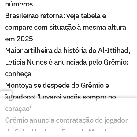
números
Brasileirão retorna: veja tabela e
compare com situação à mesma altura
em 2025
Maior artilheira da história do Al-Ittihad,
Leticia Nunes é anunciada pelo Grêmio;
conheça
Montoya se despede do Grêmio e
agradece: 'Levarei vocês sempre no
coração'
Grêmio anuncia contratação de jogador
de Cabo Verde na Copa do Mundo