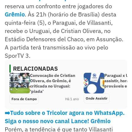
reserva um confronto entre jogadores do
Grêmio
. Às 21h (horário de Brasília) desta
quinta-feira (5), o Paraguai, de Villasanti,
recebe o Uruguai, de Cristian Olivera, no
Estádio Defensores del Chaco, em Assunção.
A partida terá transmissão ao vivo pelo
SporTV 3.
RELACIONADAS
Convocação de Cristian
Paraguai x Ur
Olivera, do Grêmio, é
assistir, horár
criticada no Uruguai:
prováveis esc
‘piada’
Onde Assistir
Fora de Campo
Há 1 ano
➡️Tudo sobre o Tricolor agora no WhatsApp.
Siga o nosso novo canal Lance! Grêmio
Porém, a tendência é que tanto Villasanti