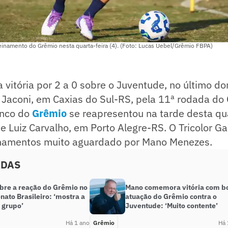
reinamento do Grêmio nesta quarta-feira (4). (Foto: Lucas Uebel/Grêmio FBPA)
a vitória por 2 a 0 sobre o Juventude, no último do
o Jaconi, em Caxias do Sul-RS, pela 11ª rodada d
lenco do
Grêmio
se reapresentou na tarde desta qua
e Luiz Carvalho, em Porto Alegre-RS. O Tricolor G
inamentos muito aguardado por Mano Menezes.
ADAS
obre a reação do Grêmio no
Mano comemora vitória com b
ato Brasileiro: ‘mostra a
atuação do Grêmio contra o
 grupo’
Juventude: ‘Muito contente’
Há 1 ano
Grêmio
Há 