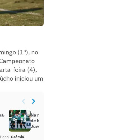
mingo (1º), no
o Campeonato
rta-feira (4),
aúcho iniciou um
oa
Na melhor atuação sob o comando
de Mano, Grêmio vence o
Juventude no Jaconi
1 ano
Grêmio
Há 1 ano