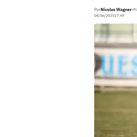
Por
Nícolas Wagner
•
Po
04/06/2025
17:49