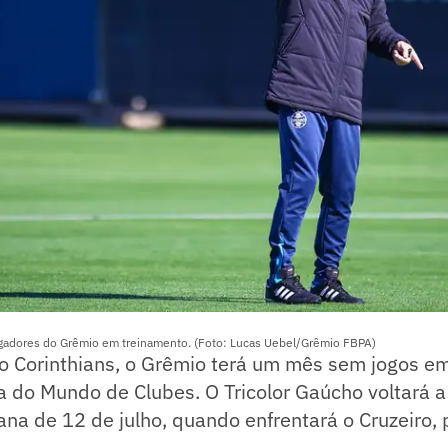
gadores do Grêmio em treinamento. (Foto: Lucas Uebel/Grêmio FBPA)
 o Corinthians, o Grêmio terá um mês sem jogos e
 do Mundo de Clubes. O Tricolor Gaúcho voltará a
ana de 12 de julho, quando enfrentará o Cruzeiro,