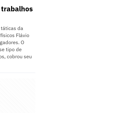
 trabalhos
 táticas da
ísicos Flávio
ogadores. O
se tipo de
os, cobrou seu