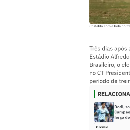
Cristaldo com a bola no t
Três dias após 
Estádio Alfred
Brasileiro, o e
no CT President
período de tre
RELACION
Dodi, s
Campeon
força do
Grêmio