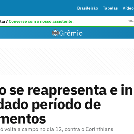
Brasileirão
Tabelas
Vídeo
tar?
Converse com o nosso assistente.
18+ 
Grêmio
 se reapresenta e in
dado período de
amentos
ó volta a campo no dia 12, contra o Corinthians