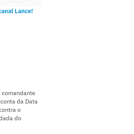
canal Lance!
 o comandante
 conta da Data
contra o
odada do