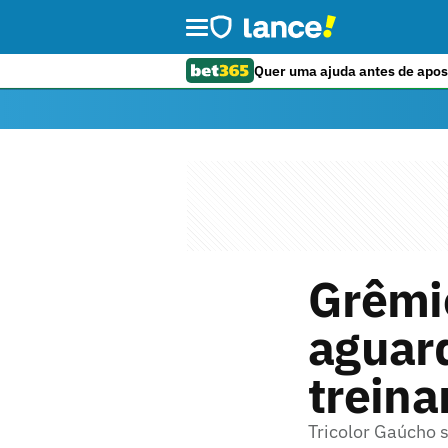
Quer uma ajuda antes de apos
Grêmio
aguar
trein
Tricolor Gaúcho s