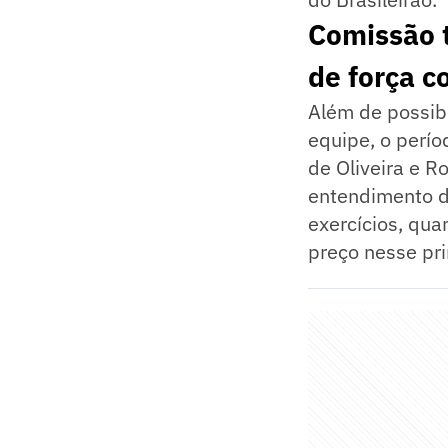
Comissão t
de força c
Além de possibi
equipe, o perío
de Oliveira e R
entendimento d
exercícios, qu
preço nesse pr