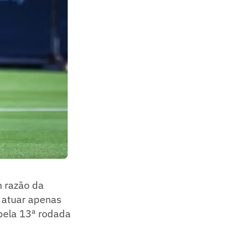
m razão da
 atuar apenas
 pela 13ª rodada